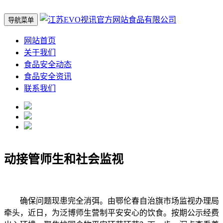
导航菜单
网站首页
关于我们
食品安全动态
食品安全资讯
联系我们
动接管师生和社会监视
确保问题现患完全消弭。由鄂伦春自治旗市场监视办理局
牵头，近日，为泛博师生营制平安安心的饮食。按期公示经费