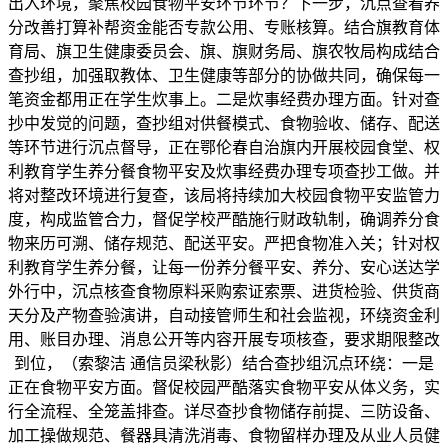
出入环境，聚焦校园食物平安环节环节？下一步，沉点查看养
分改善打算补帮资金能否专款公用、专账核算。结合旗教育体
育局、旗卫生健康委员会、旗、旗财务局、旗农牧局构成结合
查抄组，加强取教体、卫生健康等部分的协做共同，确保每一
笔资金都用正在学生炊事上。二是炊事经费办理方面。针对查
抄中发觉的问题，查抄组对供餐模式、食物验收、储存、配送
等环节进行沉点督导，正在鄂伦春自治旗内开展校园食堂、权
利教育学生养分餐食物平安及炊事经费办理专项查抄工做。并
将对整改环境进行复查，该局将持续加大校园食物平安监管力
度，构成监管合力，督促学校严酷施行财政轨制，确调养分食
物来历可溯、储存规范、配送平安。严把食物准入关；针对权
利教育学生养分餐，让每一份养分餐平安、养分、安心送达学
外行中，沉点核查食物原料采购索证索票、进货检验、供货商
天分及产物查验演讲，自动接管师生和社会监视，环绕资金利
用、账目办理、消息公开等内容开展专项核查，要求期限整改
到位，（索黎洁 通信员梁秋影）结合查抄组沉点环绕：一是
正在食物平安方面。督促校园严酷落实食物平安从体义务，实
行全流程、全笼盖排查。详尽查抄食物储存前提、三防设备、
加工操做规范、餐器具清洗消毒、食物留样办理及从业人员健