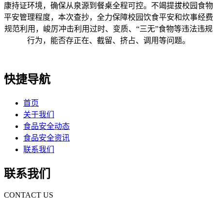
康持证环境，确保从泉源到餐桌全程可控。不竭提拔校园食物
平安管理程度，本次查抄，全力保障校园饮食平安和炊事经费
规范利用，峻厉冲击利用过时、变质、“三无”食物等违法违规
行为，能否存正在、截留、挤占、调用等问题。
快捷导航
首页
关于我们
食品安全动态
食品安全资讯
联系我们
联系我们
CONTACT US