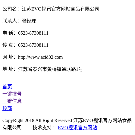
公司名：江苏EVO视讯官方网站食品有限公司
联系人：张经理
电 话：0523-87308111
传 真：0523-87308111
网 址：http://www.acid02.com
地 址：江苏省泰兴市黄桥镇通联路1号
首页
一键拨号
一键信息
顶部
CopyRight 2018 All Right Reserved 江苏EVO视讯官方网站食品
有限公司 技术支持：
EVO视讯官方网站