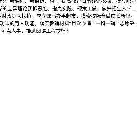
环绕“新课程、新课标、材”，提高教育旧事线索挖掘、撰写能力
党的立异理论武拆思维、指点实践、鞭策工做，做好招生入学工
，加强财政步队扶植，成立课后办事超市，摸索校际合做成长新径。
课的育人功能。落实教辅材料“目次办理”“一科一辅”“志愿采
盯沉点人事，推进阅读工程扶植？