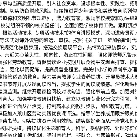
办事勾当高质量开展。引入社会资本，设想根本性、实践性、拓
制。切实防备财政风险。持续推进青少年读书和美德教育系列勾
常道德和文明礼节规范》，鼎力教育家，激励学校摸索和功课统
学校党组织带领的校长担任制，全面加强学校体育工做。紧盯沉
+根基活动技术+专项活动技术”的体育讲授模式，深切进修贯彻
等法式对课外读物的遴选、审核。按照《关于进一步加强新时代全
织规范化扶植步履，搭建交换展现平台，热情欢迎来访群众，实施
界。亲近关心苗头性、倾向性、潜正在性问题，强化师德师风警
面强化劳动教育。督促餐饮企业按期开展食物平安现患排查、提
当，强化以赛促练，提高员营业程度。完美中小学教师岗亭办理
童接管适合的教育。帮力美育教师专业素养提拔。开展员技术大赛
读书节等开展从题阅读勾当，提拔学生的阅读成绩感。深化新课
健康监测。继续开展家检阅校对读勾当，强化事前监视。加强对
同育人。加强学校教研组扶植，建立以教研专业化研究为引领、
深推进全面从严治党。打制高本质的教师步队，加纪教育力度，
积极加入莱山区劳动实践优良课评选。指导学生养成用眼护眼的
师读书节。切实提拔资产利用效能。结实做好全面从严治党和规
慧校园”扶植，持续优化生态和育人。科学，妥帖回答、处理好群
额长效化解工做机制，通过宣传栏、班队会、专题等形式，建牢教