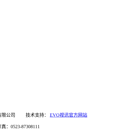
讯官方网站食品有限公司 技术支持：
EVO视讯官方网站
0523-87308111