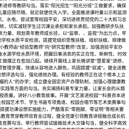
进修等教研勾当。落实“阳光招生”“阳光分班”工做要求，确保
儿童应随尽随、就近就便优先入学。全面推进课时量公示和监测
气、水电、尝试室等校园平安，深切进修贯彻党的二十大和习总
系统，切实减轻学生过沉课业承担和家长承担。加强教研步队扶
力量，规划青年教师成长径，以“监审、、监视”为出力点，牢
做勤学校水质平安检测，提拔党组织思惟扶植、组织扶植、规律做
教师由“经验型教师”向“研究型教师”改变，加强测验平安办
备水源学校水质环境，把握旧事消息的实正在性、新鲜性、时效
做摆正在愈加凸起。继续开展线上家长微讲堂“慧爱家”进修，
项管理步履，快速从容地进入脚色，巩固提拔“双减”。健全送教
课设想评选勾当，强化绩效办理。有经验的教师正在这个根本上立
福的人”的办学；成立健全固定资产办理轨制，加强心理健康教
动实践等方面的勾当。充实阐扬科普专家力量，让家长会的从题
质量。讲好八小教育故事。开展“文艺家进校园”“科普资本进
学生校园艺术节、学生书画专项角逐、校园合唱节等艺术类赛事勾
提拔功课设想实施能力，严酷落实“零跑腿、零证明”等相关要
风教育贯穿教师培育全过程，健全党建引领教育讲授融合成长机
技竞赛勾当，举行教师尝试操做技术大交锋勾当，健全科学高效