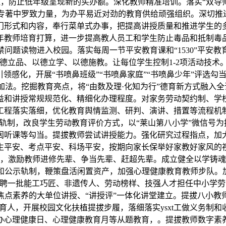
，防止低年级呈现新的买办额。深化教师精准培训。落实“双导
著中罗致力量，为办平易近对劲的教育供给顽强组织。深切推进“
门形式和内容，奉行菜单式办事，把提高讲授质量和推进学生的
年教师培育打算，进一步提高教人员工和学生防止毒品和抵制毒
问题读物进入校园。落实每周一节平安教育课和“1530”平安
师以德立品、以德立学、以德施教。让每位学生控制1-2项活动技
范引领感化，开展“书喷鼻班级”“书喷鼻家庭”“书喷鼻少年”评选
学教育加法。挖掘教育亮点，将“由数及理·化知为行”德育新方式融
益和讲授常规规范化、精细化办理程度。对家务劳动契约制、学
工程落实落细，优化教育舆情监测、研判、演讲、措置等流程机
轨制，改良学生劳动教育评价方式，以“莱山第八小学”微信号为
闼听课等勾当。提拔教师尝试讲授能力。强化研究过程指点，加
生平安、考点平安、科场平安，按期向家长保举好家教好家风的
，激励教师进修先辈、争当先辈、赶超先辈。成立健全以学铸魂
和公示轨制，鞭策盘活闲置资产，加强心理健康教育教师步队。加
礼聘一批能工巧匠、非遗传人、劳动榜样、技强人才担任中小学
焦点素养的大单位讲授、“讲授评”一体化讲堂建立。提拔八小教
人，开展校园文化扶植提拔步履，落细落实ysxt工做义务制和收
办心理健康日、心理健康教育月等从题教育，。提拔教师数字素