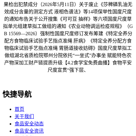
果检出犯禁成分（2026年5月11日）关于废止《莎稗磷乳油无
效成分含量的测定方式 液相色谱法》等14项保举性国度尺度
的通知布告关于公开搜集《可可豆 抽样》等六项国度尺度草
拟单元组建草拟工做组的通知《农业动物调运检疫规程》（G
B 15569—2026）强制性国度尺度修订发布筹建《特定全养分
配方食物临床试验手艺指点准绳 肝病》《特定全养分配方食
物临床试验手艺指点准绳 胃肠道接收妨碍》国度尺度草拟工
做组湖北省质检院鄂州分院依托“一坐式”办事坐 赋能特色农
产物深加工财产链提质升级【4.2食学宝免费曲播】食物平安
尺度宣贯“强下层、
快捷导航
首页
关于我们
食品安全动态
食品安全资讯