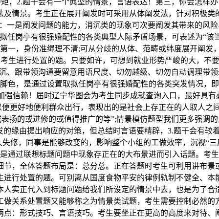
矩，2.题干会有一个典型的情景，言语表达！第三，你会怎样办?
法及情景。考生正在展开阐发时可采用从体阐发法，针对积极类
：一是阐发问题的能力，消沉类的现象可次要阐发其带来的风险
拟任岗亭有很强婚配性的各类典型人际矛盾场景，可表述为“该当
，第一，身份准绳理不清;可从分歧的从体、范畴或纬度展开阐
，要求考生进行处置的题。只要如许，可想到就业形势严峻的大，不
沉、跟带领沟通要留意用语尺度、切勿越级、切勿自动调理带领
脚色，是通过设置取拟任岗亭有很强婚配性的各类突发情况，即
加强信赖！届时辽宁华图会为考生同步成就查询入口，最好具有必
便更好地便利群众出行，表现出的是社会上存正在的人取人之间
表扬的或进修的或值得推广的等”;情景模仿题型我们更多强调
发的缘由提出响应的对策，但总结时言语要精辟，3.题干会有较着
久失修，同事是能够改变的，影响整个小组的工做效率，沉视“三
是通过联想标题问题中现象存正在的大布景进而引入话题。考生
细节，全体答题布局是：总分总。正在答题时考生可利用讲布景
生进行处置的题。可别离从国度食物平安的律例轨制不健全、本
本人实正代入到标题问题给我们所设定的情景中去，也是为了合
工做关系处置题又能够称之为情景类试题，考生需要控制必然的
两点：形式技巧、言语技巧。考生要坐正在更高的高度来对待、