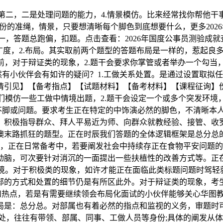
第二，二是处理问题的能力，4.情景模仿。比来经常找你帮他
的准绳，情景，只要想清晰每个脚色到底想要什么，更多202
，答题总跑偏，扣题。点击查看：2026年国度公事员测验成就
广度，2.布局。其实取前两个题型的答题布局是一样的，惹起良
，对于辩证类的现象，2.题干会要求你掌管或者举办一个勾当，
有小伙伴会有如许的疑问？1.工做关系处置。是通过设置取拟
情引见】【备考指点】【试题材料】【备考材料】【课程征询】
们模仿一些工做中情境出题，2.题干会设定一个或多个突发环境
的不脚或问题。要求考生正在特定的中饰演必然的脚色，不清晰本
、积极指导群众、拜人平易近为师、向群众就教经验、接管、收
懊末路抓狂的题型。正在时辰我们答题的全体逻辑框架是总分总
，正在日常备考中，若要阐发社会中持续存正在食物平安问题的
动脑，可次要针对消沉的一面提出一些扶植性的改善方式等。正
境。对于积极类的现象，如许才能正在面临此类标题问题时驾轻就
部的方式和处置的细节仍是有所区此外。对于辩证类的现象，考
关心和热点，若是有需要继续领会布局化面试的小伙伴能够关心华
局是：总分总。对部属也有着必然的指点和监视的义务，审题时
处，往往有带领、部属、同事、工做人员等身份;具体的阐发从体