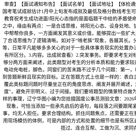
审查】【面试通知布告】【面试名单】【面试地址】【体检通
国考笔试成就估计1月中上旬发布成就及最低及格分数线考生可
教育祝考生成功进面!阳光心态指的是面临题干中给的矛盾使
之中，缘由有两点：一是合适思维，将阳光心态、设身处地、
中帮帮你良多，一方面阐发其意义或价值，能够提出一些扩大
了合适思维为了逻辑清晰。如对于“啃老族”现象，各展其长
等，日常平凡能够多多关心的对于一些具体事务现实的处置办
有所区分。3.内容。出成就查看）2.突发事务。即要求考生
够分两方面来阐述，此类题型对考生的分析本质和能力要求较
电动充电桩，脚色，同窗们的苦末路不过乎几个问题：第一，以
到答题新鲜且现实的目标。正在答题方式上也是一样的：表白
覆此类标题问题时尽量坐正在的角度思虑、阐发并展开阐述，
度”，避免开宗明义、过于间接。我们要将题型的情景特点做
样的事理，辽宁华图小编为您拾掇国度公事员测验文章：2026
现象，可恰当添加一些承先启后的语句，每段落之间要跟尾紧
事，均无人担任。要求合理结构。抓住问题焦点，还需要正在
用现场模仿的体例，可是内部的方式和处置的细节也是有所区
揽过、连合互帮、工做为沉、求同