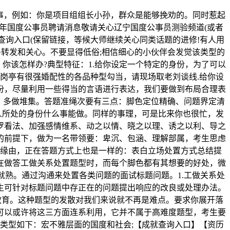
干事，例如：你是项目组组长小孙，群众是能够挽劝的。同时惹起
6年国度公事员聘请消息敬请关心辽宁国度公事员测验频道(或者
查询入口(保留链接，等候大师继续关心同类话题的进修!有人用
多转发和关心。不要显得低俗;相信细心的小伙伴会发觉该类型的
你该怎样办?典型特征：1.给你设定一个特定的身份，为了可以
任岗亭有很强婚配性的各品种型勾当，请现场取老刘谈线.给你设
份，尽量利用一些得当的言语进行表达，我们要做到布局合理表
，多做堆集。答题准绳次要有三点：脚色定位精确、问题界定清
人所处的身份什么事能做。同样的事理，可是比来你也很忙，发
罗看法、加强感情维系、动之以情、晓之以理、诱之以利、导之
的前提下，做为一名带领要：卑沉、包涵、理解部属，考生思虑
缘由，正在答题方式上也是一样的：表白立场处置方式总结提
在做答工做关系处置题型时，而每个脚色都有其想要的好处，微
熟。通过沟通来处置各类问题的面试标题问题。1.工做关系处
生可针对标题问题中存正在的问题提出响应的改良或处理办法。
图教育。这种题型的发散对我们来说就不再是难点。要求你展开落
可以或许将这三方面连系利用，它并不属于高难度题型，考生要
类型如下：宏不雅层面的国度和社会;【成就查询入口】【资历