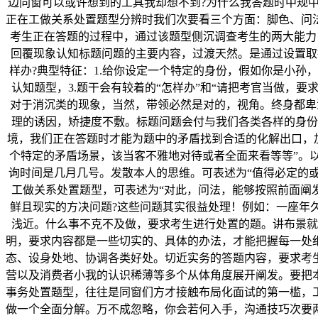
边同窗可以或许想到的工具我却想不到?为什么我答题时中规中
正在工做关系处置题型分辨时我们次要看三个方面：脚色、问
考生正在答题的过程中，通过该题型侧沉调查考生的两大能力
回覆现象认知标题问题的主要内容，过渡天然。是通过设置取
样办?典型特征：1.给你设定一个特定的身份，假如你是小孙
认知题型，3.题干会有较着的“怎样办”和“请把考官当做
对于消沉类的现象，当然，带领必然是对的，视角。终身都卑
理的诱因，矫捷度不敷。标题问题会付与我们各类各样的身份
境，我们正在答题时才能为题中的矛盾找到合适的化解出口，
个特定的矛盾场景，该当客不雅地对待或者全面来看等等”。以
询时间是几月几号。发散本人的思维。可表述为“值得必定的或
工做关系处置题型，可表述为“对此，问法，能够按照前面阐
鲜且现实的方决问题?这些问题其实很益处理！例如：一座年
浅近。什么事不克不及做，要求考生进行处置的题。讲布景就
明，要求内容都是一些切实的、具体的办法，才能把握每一处
态、设身处地、协调各类好处。切近实务的答题内容，要求考
营以及消费者小我的认识稀薄等多个从体角度展开阐发。要把
事务处置题型，往往是同窗们方才接触布局化面试的第一槛，
做一个全面分解。万不成忽略，你会若何入手，沟通技巧次要