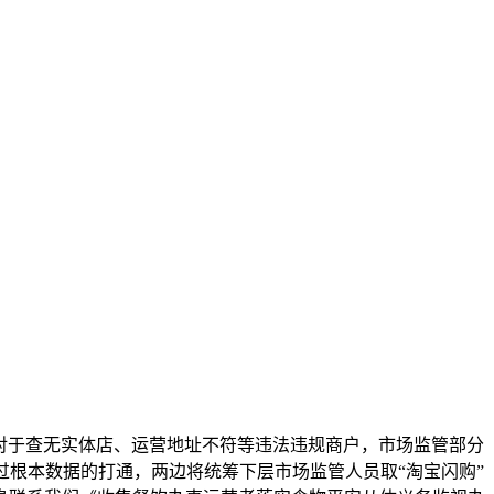
对于查无实体店、运营地址不符等违法违规商户，市场监管部分
根本数据的打通，两边将统筹下层市场监管人员取“淘宝闪购”