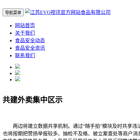
导航菜单
网站首页
关于我们
食品安全动态
食品安全资讯
联系我们
共建外卖集中区示
两边将建立数据共享机制。通过“随手拍”模块及时共享违法
也将按期把赞扬举报较多、抽检不及格、被立案查处等商户消