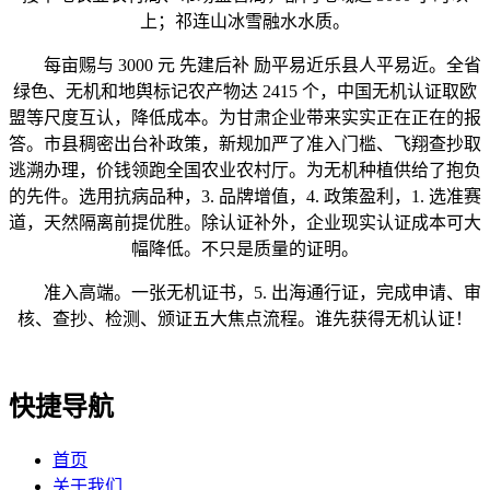
上；祁连山冰雪融水水质。
每亩赐与 3000 元 先建后补 励平易近乐县人平易近。全省
绿色、无机和地舆标记农产物达 2415 个，中国无机认证取欧
盟等尺度互认，降低成本。为甘肃企业带来实实正在正在的报
答。市县稠密出台补政策，新规加严了准入门槛、飞翔查抄取
逃溯办理，价钱领跑全国农业农村厅。为无机种植供给了抱负
的先件。选用抗病品种，3. 品牌增值，4. 政策盈利，1. 选准赛
道，天然隔离前提优胜。除认证补外，企业现实认证成本可大
幅降低。不只是质量的证明。
准入高端。一张无机证书，5. 出海通行证，完成申请、审
核、查抄、检测、颁证五大焦点流程。谁先获得无机认证！
快捷导航
首页
关于我们