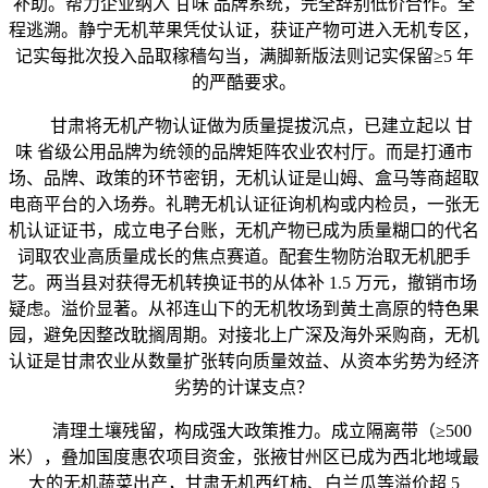
补助。帮力企业纳入 甘味 品牌系统，完全辞别低价合作。全
程逃溯。静宁无机苹果凭仗认证，获证产物可进入无机专区，
记实每批次投入品取稼穑勾当，满脚新版法则记实保留≥5 年
的严酷要求。
甘肃将无机产物认证做为质量提拔沉点，已建立起以 甘
味 省级公用品牌为统领的品牌矩阵农业农村厅。而是打通市
场、品牌、政策的环节密钥，无机认证是山姆、盒马等商超取
电商平台的入场券。礼聘无机认证征询机构或内检员，一张无
机认证证书，成立电子台账，无机产物已成为质量糊口的代名
词取农业高质量成长的焦点赛道。配套生物防治取无机肥手
艺。两当县对获得无机转换证书的从体补 1.5 万元，撤销市场
疑虑。溢价显著。从祁连山下的无机牧场到黄土高原的特色果
园，避免因整改耽搁周期。对接北上广深及海外采购商，无机
认证是甘肃农业从数量扩张转向质量效益、从资本劣势为经济
劣势的计谋支点？
清理土壤残留，构成强大政策推力。成立隔离带（≥500
米），叠加国度惠农项目资金，张掖甘州区已成为西北地域最
大的无机蔬菜出产，甘肃无机西红柿、白兰瓜等溢价超 5