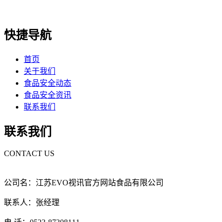
快捷导航
首页
关于我们
食品安全动态
食品安全资讯
联系我们
联系我们
CONTACT US
公司名：江苏EVO视讯官方网站食品有限公司
联系人：张经理