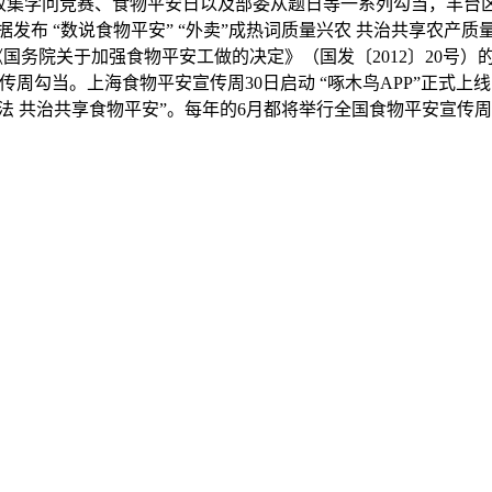
安收集学问竞赛、食物平安日以及部委从题日等一系列勾当，丰
发布 “数说食物平安” “外卖”成热词质量兴农 共治共享农产
《国务院关于加强食物平安工做的决定》（国发〔2012〕20号
勾当。上海食物平安宣传周30日启动 “啄木鸟APP”正式上线家
治共享食物平安”。每年的6月都将举行全国食物平安宣传周（China Food 