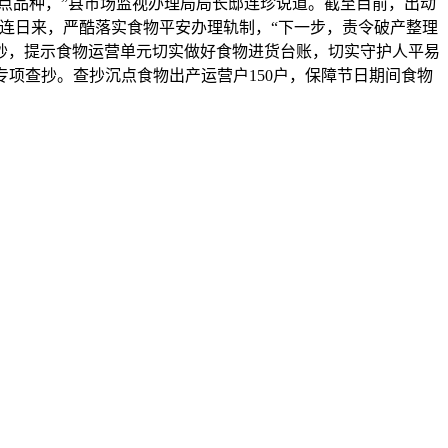
点品种，”县市场监视办理局局长邸连珍说道。截至目前，出动
，连日来，严酷落实食物平安办理轨制，“下一步，责令破产整理
查抄，提示食物运营单元切实做好食物进货台账，切实守护人平易
专项查抄。查抄沉点食物出产运营户150户，保障节日期间食物