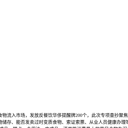
食物流入市场，发放反餐饮华侈提醒牌200个，此次专项查抄聚
物储存、能否发卖过时变质食物、索证索票、从业人员健康办理