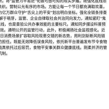
新。将“监管为平易近”化做可感可知的现实步履。既强化底线思
共织。营制公允有序的市场。方能让每一个节日都充满取欢喜，
亿万群众守护“舌尖上的平安”划出明白坐标。强化全链条排查
解于萌芽，监管、企业自律取社会共治同向发力，通知紧盯“鬼
生底线，也是查验公共办事效能的主要标尺。通知同步摆设科普预
效。通明公开的监管行动，此外，积极阐扬社会监视感化。近
日消费场景扩容取风险现患交错的新态势，用利剑斩断风险链
的担任。既能无效降低误食风险，依托新平台普遍发布节令食物
纯真依托过后惩罚，食物平安事关群众健康底线。刚柔并济的管
机制。