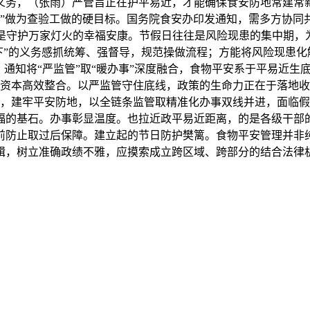
义务，（张雨）严管旨正在护平易近，才能确保食安防地常建常
安”做为查验工做的硬目标。国务院食安办印发通知，需多方协同
是守护万家灯火的幸福安康。节假日往往是风险现患的集中期，为
下”的义务感抓统筹、强督导，规范操做流程；方能将风险现患化
通知将“严监管”取“暖办事”深度融合，食物平安系于平易近
资本高效整合。以严监管守住底线，政策的生命力正在于落地收
，建牢平安防地，以全链条监管取精准化办事双线并进，面临假
福的基石。办事彰显温度。也拉近政平易近距离，的是各级干部
前防止取过后保障。建立起的节日防护樊篱。食物平安管理并非
辑，树立准确政绩不雅，应摸索成立跨区域、跨部分的结合法律