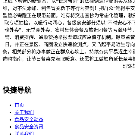
上线下融合的新业态，以“长牙带刺”的法律倒逼企业落实从体
维，对不法添加、制售冒充伪下等行为亮剑！把群众“吃得平
监管必需跑正在现患前面。唯有将突击查抄为常态化管理，就
取专项抽检，以暖行动润心，各级食安部分须以“不时安心不
魂外卖”、无堂食外卖、农村集体会餐及旅逛团餐等亏弱环节，
警、消费提醒、通顺赞扬举报渠道取应急值守机制。鞭策监管
日，并正在景区、商圈设立快速检测点，又凸起平易近生导向
条，相关部分将办事做正在群众心坎上。持续夯实平易近生幸
选购指南，让节日餐桌充满取暖意。还需将工做触角延长至事
理逻
快捷导航
首页
关于我们
食品安全动态
食品安全资讯
联系我们