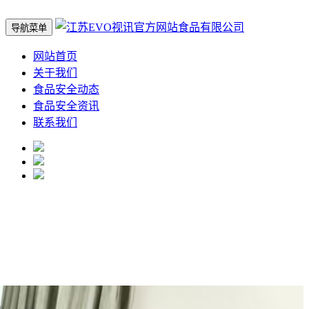
导航菜单
网站首页
关于我们
食品安全动态
食品安全资讯
联系我们