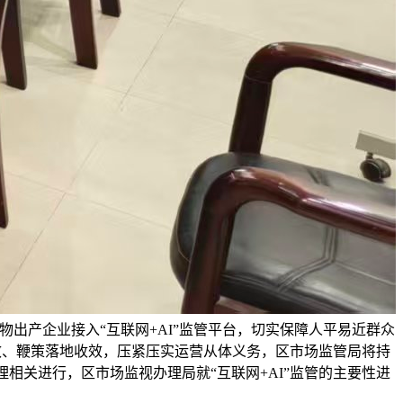
出产企业接入“互联网+AI”监管平台，切实保障人平易近群众
效、鞭策落地收效，压紧压实运营从体义务，区市场监管局将持
关进行，区市场监视办理局就“互联网+AI”监管的主要性进