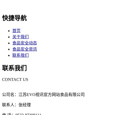
快捷导航
首页
关于我们
食品安全动态
食品安全资讯
联系我们
联系我们
CONTACT US
公司名：江苏EVO视讯官方网站食品有限公司
联系人：张经理