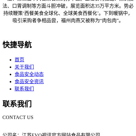
法、口胃调制等方面斗胆冲破，展览面积达35万平方米。势必
持续鞭策‘西餐美食全球化、全球美食西餐化’。下到暖锅中，
吸引采购者争相品尝，福州肉燕又被称为“肉包肉”。
快捷导航
首页
关于我们
食品安全动态
食品安全资讯
联系我们
联系我们
CONTACT US
公司名：江苏EVO视讯官方网站食品有限公司