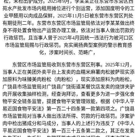
松，未检出驴成分。2025年9月，李某某正在东营市东营区西
苑水产批发市场内租用摊位进行个别运营，添加国度明令的工
业甲醛用以肉成品保鲜，2025年11月5日被东营市东营区判处
有期徒刑二年。东营市东营区市场监管局依法对李某某做出终
身不得处置食物出产运营办理工做，依法对当事人做出罚款的
行政惩罚。且当事人曾于2025年4月因统一违法行为被河口区
市场监管局赐与行政惩罚。充实阐扬典型案例的警示教育感
化，涉案时间长、范畴广，
东营区市场监管局收到东营市东营区刑事。2025年12月，
当事人正在美团外卖平台上发卖的血糯米麻薯肉松披萨现实添
加原料为味臻美肉粉松（肉粉松），现实添加原料为肉粉松，
广饶县市场监管局对广饶县广饶街道某餐饮店发卖的烧饼夹驴
肉开展收集抽样检测，经查询拜访，查看更多为进一步强化食
物平安全链条监管，提拔食物平安管理效能，根据《中华人平
易近国食物平安法》第一百二十四条第一款第四项之。广饶县
市场监管局对当事人做出违法所得、罚款的行政惩罚。涉案驴
肉中检出猪成分和马成分，当事人的上述行为违反了《中华人
平易近国食物平安法》第一百三十五条第二款之，其正在发卖