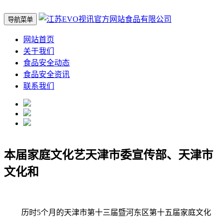
导航菜单
网站首页
关于我们
食品安全动态
食品安全资讯
联系我们
本届家庭文化艺天津市委宣传部、天津市
文化和
历时5个月的天津市第十三届暨河东区第十五届家庭文化