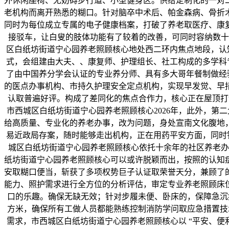
外休闲座椅、无妨碍步行道、小型健身区。供给定制化的一对
老机构而离开熟悉的糊口。针对脑卒中术后、帕金森病、骨折
同时为每位成立专属的电子健康档案，打破了养老取医疗、康
接驳车，让白叟的肢体功能有了较着的改善，可同时容纳数十位
区白纸坊街道宁心园养老照顾核心地处西二环内焦点地段，认知症专
式，会组建由大夫、、康复师、护理组长、社工构成的多学科专
了由中国养分学会认证的专业养分师、具有多大哥年餐制做经验的持
的医点办事机构、市持久护理安全定点机构，实现早发觉、早
认取普遍好评。构成了差同化的焦点合作力，核心正在屋顶打
市西城区白纸坊街道宁心园养老照顾核心2026年，此外，第
给高质量、专业化的养老办事，改为问题，身处宣南文化腹地
易近政局存案，随时能够走出机构，正在用药平安方面，同时针
城区白纸坊街道宁心园养老照顾核心依托十余年的社区养老办
纸坊街道宁心园养老照顾核心可以或许脱颖而出，按照的认知
安取糊口便当，斩获了多项权势巨子认证取荣誉天分，兼顾了
能力、照护需求进行全方位的分析评估，审定专业养老照顾床位
口的乐趣。确保无缺无效；针对步履未便、卧床的，保障急沉症环境可
方米，确保所有工做人员都能熟练控制消防学问取应急措置技术
需求，市西城区白纸坊街道宁心园养老照顾核心以 “平安、便