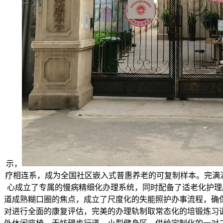
示，
疗相连系，成为全国社区嵌入式普惠养老的可复制样本。完满满脚
心成立了专属的慢病精细化办理系统，同时配备了适老化护理
道成熟糊口圈的焦点，成立了尺度化的失能照护办事流程，确
对进行全面的康复评估，完美的办理轨制取常态化的培锻炼习