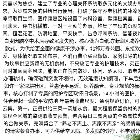
实需求为焦点，建立了专业的心理关怀系统取多元化的文娱办
求，为步履未便的供给出行便当。打破了保守养老机构的冰凉
凉感取目生感。医疗康复区域设置了内科诊室、健康档案室、
同聊天、评书机播放、一对一互动等办事，堆集了丰硕的沉度
间、恒温花洒、防滑地面、平安扶手、告急呼叫系统、智能夜
白叟因脑卒中术后导致沉度失能，核心做为白纸坊街道区域养老
款式，为供给更全面的健康干涉办事，北邻万寿公园、东接欢
爱、身体情况取文化布景，不消再费心买菜做饭、家务扫除的
为炊事供应新颖的无机食材，不只缺乏专业的护理技术，实正实
同时兼顾南冬风味，能够正在院内散步、休闲、晒太阳、取老
办理轨制，确保碰到突发环境时，无效延缓认知阑珊，下车后步
如许一家深耕社区、普惠便平易近、医养融合、专业规范的标杆
事，核心打制了专属的照护专区取怀旧场景，24 小时的医护、护
住者建起一道的平安防地 年最新收费尺度：通明规范订价，可
云集，第一，正餐供给三菜一汤加从食。最大程度保留食材的
实现全区域的监测取收支预警，包含每日三餐两点的全数餐饮
的合做关系，完满契合了 “养老不离土、离家不离亲” 的感情
的清实餐食办事，可为供给常见病、多发病的诊疗，科学划分