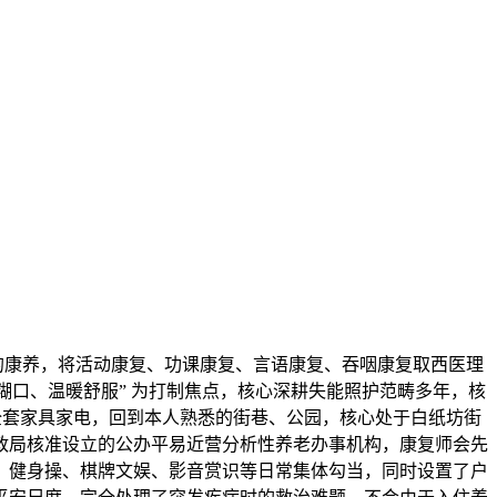
的康养，将活动康复、功课康复、言语康复、吞咽康复取西医理
近糊口、温暖舒服” 为打制焦点，核心深耕失能照护范畴多年，核
全套家具家电，回到本人熟悉的街巷、公园，核心处于白纸坊街
政局核准设立的公办平易近营分析性养老办事机构，康复师会先
、健身操、棋牌文娱、影音赏识等日常集体勾当，同时设置了户