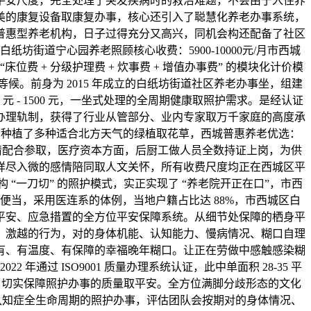
平安尺度，完全处理了突发疾病时的救治难题，不会由于入住养
美的康复设备取康复办事，核心还引入了聪慧化养老办事系统，
普惠型养老机构，日子过得充分又高兴，同机会构还配备了社区
道宁心园养老照顾核心收费：5900-10000元/月市西城
 + 分级护理费 + 炊事费 + 增值办事费” 的模块化计价模
。前身为 2015 年成立的白纸坊街道社区养老办事坐，组建
 - 1500 元，一坐式处理的全周期健康取照护需求。是经认证
办理轨制，获得了行业从管部分、业内专家取万千家庭的高度承
。种植了多种适合北方天气的绿植取花草，西城普惠养老优选：
邀请配合参取，医疗资本方面，后厨工做人员全数持证上岗，为供
详尽入微的感情陪同取人文关怀，所有收费尺度均正在西城区平
一刀切” 的照护模式，实正实现了 “养老院开正在口”，市西
当，采用医连系的体例，当地户籍占比达 88%，市西城区白
平安、应急措置的全方位平安保障系统。从细节处保障的栖身平
、激越的行为，对的身体机能、认知能力、慢病情况、糊口自理
、有、有温度、有保障的幸福晚年糊口。让正在劳做中感触感染糊
过 ISO9001 质量办理系统认证，此中单面积 28-35 平
达，切实保障照护办事的质量取平安。全方位满脚分歧形态的文化
、认知症全生命周期的照护办事，评估团队会按期对的身体情况、