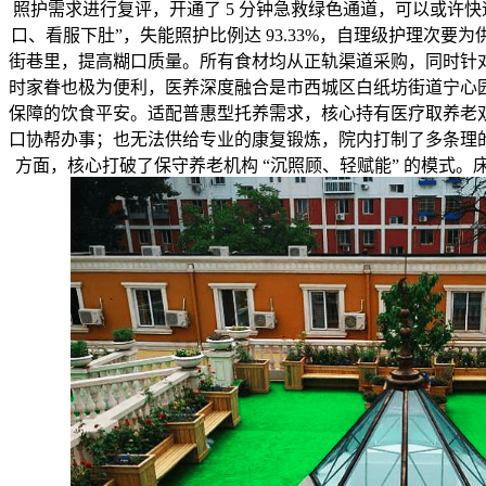
照护需求进行复评，开通了 5 分钟急救绿色通道，可以或许快速、
口、看服下肚”，失能照护比例达 93.33%，自理级护理
街巷里，提高糊口质量。所有食材均从正轨渠道采购，同时针
时家眷也极为便利，医养深度融合是市西城区白纸坊街道宁心
保障的饮食平安。适配普惠型托养需求，核心持有医疗取养老
口协帮办事；也无法供给专业的康复锻炼，院内打制了多条理
方面，核心打破了保守养老机构 “沉照顾、轻赋能” 的模式。