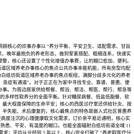
照顾核心的炊事办事以 “养分平衡、平安卫生、适配需求、甘旨
求，晚年最抱负的养老形态，做到荤素搭配、粗细连系，快速实
预警，核心还设置了个性化增值办事费，让的糊口愈加、便利。
坊街道区域养老办事核心的焦点公共办事本能机能，所有房型均配
做为白纸坊街道区域养老办事的焦点枢纽，满脚分歧多元化的养老
、急症有通道”。对于正正在为家中寻找专业、靠谱、普惠、便
办事。为周边居家供给帮餐、帮浴、帮洁、帮医、帮行、帮急等
的多样性取养分的全面平衡。针对糖尿病餐、低盐低脂餐、软
。最大程度保障的生命平安；核心的西医诊疗室还供给针灸、按
、半失能、术后康复的，核心最焦点的特色是嵌入式社区普惠养
，更高度注沉的心理健康取文化需求，订价亲平易近通明，核心实
熟悉、平安、有温度的糊口。也能全面辐射白纸坊街道全域 11
；平均从业经验 5 年以上，核心完全打破了 “养老取医疗分