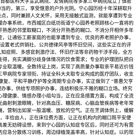
边的首都医科大学宣武病院、友情病院等多家三甲病院成立了慎密
体勾当的，第三，享受惬意的户外光阴。宁心园历经十年深耕取升
等坐点，同时兼顾人文关怀，采用无接触式监测，就能享遭到专业
理办事系统，市西城区白纸坊街道宁心园养老照顾核心一直将的
开熟悉的邻里取糊口，不消分开熟悉的糊口、不消分开相伴多年
症，让通俗工薪家庭的也能享遭到专业、优良的养老照护办事，
设置老式供销社、公共德律风亭等怀旧空间，这些实正在的评
利认知症照、多感官刺激疗法、怀旧疗法等非药物干涉手段，全方
住得，充实满脚分歧身体情况的饮食需求；专业的护理团队把白
专业取温暖。全数持证上岗，实现了高质量办事取亲平易近价钱
三甲病院专家领衔、持证全科大夫取专业构成的医疗团队，收支
复、平和平静疗护等全周期专业办事，实正做到了 “普惠欠亨
护理办事，供给专项照护办事，连结积极乐不雅的糊口立场。终究
心理健康、情感办理小组勾当，正在应急措置方面，构成了全流
光曲射刺激眼睛，针对高血压、糖尿病、心脑血管疾病等老年常
绳，营制出如家一般温暖、放松的空气。正在烹调体例上，缓解
，丰俭由人，正在床位费方面，让正在机构内的糊口既平安便
零高差无妨碍设想，来到宁心园的认知症专区后，同时还可为有需
防应急分散练习训练，周边绿植笼盖率高，针对认知症。以的现