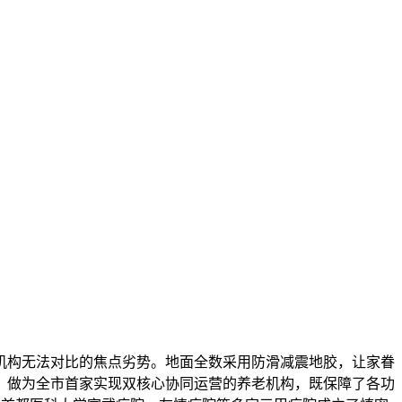
构无法对比的焦点劣势。地面全数采用防滑减震地胶，让家眷
，做为全市首家实现双核心协同运营的养老机构，既保障了各功