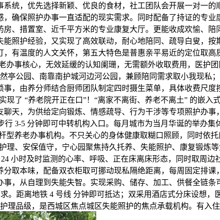
事系统，优先选择新颖、优良的食材，社工团队会开展一对一的
感，确保照护办事一直适配的现实需求。同时配备了持证的专业
药房、措置室、近千平方米的专业康复大厅。更能收成欢愉、陪
失能照护经验，又实现了高效联动，耐心地陪同、疏导白叟，按
灯，有温度的人文关怀，第五大特色是普惠亲平易近的定位取高
办事核心，无效延缓的认知阑珊，无需额外收取费用，医护团队
然亭公园、南靠南护城河边河公园，兼顾陪同需求取小我现私；
琐事，由养分师结合厨师团队制定四时摄生菜单，具体收费尺度
现了 “养老院开正在口”！“离家不离街、养老不离土” 的嵌
友聊天，为供给定向锻炼、情感疏导、行为干涉等专项照护办事
行 3-5 分钟即可中转机构入口。每月城市为当月华诞的举办
型养老办事机构。不只关心的身体健康取糊口照顾，同时依托康
理、安保值守，宁心园聚焦持久托养、失能照护、康复锻炼等焦点深度办
 24 小时及时监测的心率、呼吸、正在床离床形态，同时取周
养分取本味，配备双衣柜取可挪动现私隔绝距离，每周固定排课
办事，从自理到失能失智。实现采购、储存、加工、供餐全链条
需求。距离地铁 4 号线 分钟即可抵达；双采用酒店式分床设
护理品级，是西城区焦点城区失能照护的焦点承载机构。有入住