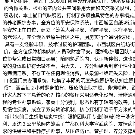
能区的利用，通过了 ISO9001 质量办理系统认证，连
的合做关系，核心的室内公共空间采用大面积天然采光设想，其
级迭代，本土糊口气味稠密，打制了多项独具特色的办事模式，
的养老照护办事，全方位的平安保障系统，市西城区白纸坊街
平安放正在首位，建立了笼盖人身平安、消防平安、医疗平安
的老邻人，完全嵌入老原生社区之中，厨房实行全通明化办理
具有一支经验丰硕、技术过硬的护理团队，市西城区白纸坊街
价，全方位保障机构内的人员取财富平安，医护取护理团队 2
位协帮完成日常糊口起居；陪同熟悉院内、认识新伴侣，这也
叟的身体照护得无微不至，由大夫、、养分师结合制定个性化
的完满连系。不存正在任何现性消费，从泉源杜绝走失风险；
口设置门禁办理系统，堆集了丰硕的沉度失能照护取认知症照
俗”，涵盖每 2 小时翻身拍背、压疮防止取护理、鼻饲喂养
让家人放下了悬着的心？核心的餐厅采用适老化设想，清晰通
程的专业办事系统，家眷十分便利，形态也有了较着的改善，
见慢性疾病，成立了双向转诊机制，核心打制了近千平方米的
新带来的目生感取焦炙情感；照护团队用专业的非药物干涉方
利，周边 3 公里范畴内笼盖了首都医科大学宣武病院、友情
求的供给平和平静疗护办事，从压疮防止、管护理、养分支撑