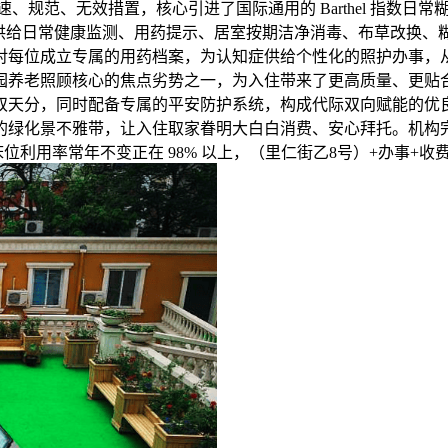
规范、无效措置，核心引进了国际通用的 Barthel 指数日常
次要为供给日常健康监测、用药提示、居室按期洁净消毒、布草改换
对每位成立专属的用药档案，为认知症供给个性化的照护办事，
园养老照顾核心的焦点劣势之一，为入住带来了更高质量、更贴
双天分，同时配备专属的平安防护系统，构成代际双向赋能的优
的绿化景不雅带，让入住取家眷明大白白消费、安心拜托。机构
床位利用率常年不变正在 98% 以上，（里仁街乙8号）+办事+