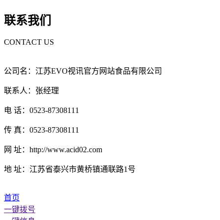
联系我们
CONTACT US
公司名：江苏EVO视讯官方网站食品有限公司
联系人：张经理
电 话：0523-87308111
传 真：0523-87308111
网 址：http://www.acid02.com
地 址：江苏省泰兴市黄桥镇通联路1号
首页
一键拨号