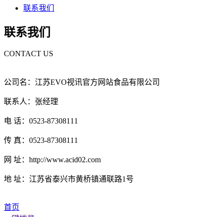
联系我们
联系我们
CONTACT US
公司名：江苏EVO视讯官方网站食品有限公司
联系人：张经理
电 话：0523-87308111
传 真：0523-87308111
网 址：http://www.acid02.com
地 址：江苏省泰兴市黄桥镇通联路1号
首页