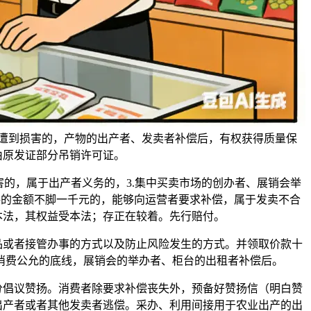
遭到损害的，产物的出产者、发卖者补偿后，有权获得质量保
由原发证部分吊销许可证。
，属于出产者义务的，3.集中买卖市场的创办者、展销会举
偿的金额不脚一千元的，能够向运营者要求补偿，属于发卖不合
本法，其权益受本法；存正在较着。先行赔付。
或者接管办事的方式以及防止风险发生的方式。并领取价款十
是消费公允的底线，展销会的举办者、柜台的出租者补偿后。
倡议赞扬。消费者除要求补偿丧失外，预备好赞扬信（明白赞
出产者或者其他发卖者逃偿。采办、利用间接用于农业出产的出