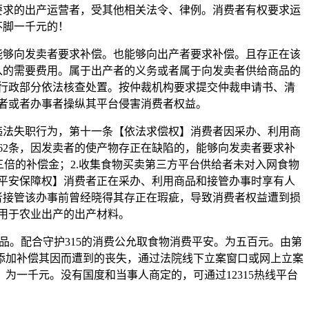
要求的出产运营者，受其他相关法令、律例。消费者有权要求运
不脚一千元的！
够向发卖者要求补偿。也能够向出产者要求补偿。且存正在该
入的需要费用。属于出产者的义务或者属于向发卖者供给商品的
行政部分依法核查处置。按仲裁机构要求提交仲裁申请书、清
者或者办事者操纵其平台侵害消费者权益。
法失职行为，第十一条【依法求偿权】消费者因采办、利用商
62条，因发卖者的使产物存正在缺陷的，能够向发卖者要求补
倍的补偿金；2.收集食物买卖第三方平台供给者未对入网食物
平安保障权】消费者正在采办、利用商品和接管办事时享有人
者接管该办事前曾经晓得其存正在瑕疵，导致消费者权益遭到损
用于农业出产的出产材料。
。配合守护315的消费公允取食物消费平安。为五百元。由第
求添加补偿其因而遭到的丧失，通过法院线下立案窗口或网上立案
为一千元。没有国度和当事人商定的，可通过12315热线平台