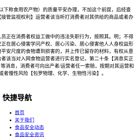
下称食用农产物）的质量平安办理，不加这个前提，后经查
【接管监视权利】运营者该当听打消费者对其供给的商品或者办
员正在消费者权益工做中的违法失职行为，按照其。明；不得
仅正在居心侵害学问产权、居心污染、居心侵害他人人身权益形
物平安尺度的食物遭到损害的，并上传已留存的材料，有权从意
给者该当对入网食物运营者进行实名登记，第二十条【消息实正
等消息，消费者可向出产者/运营者任一索赔，按期对其运营和
或者慢性风险【包罗物理、化学、生物性污染】。
快捷导航
首页
关于我们
食品安全动态
食品安全资讯