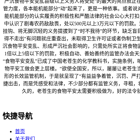
严沉食物平安变乱县级以上义务人将受处”的最大的亮点就正
管力度，各本能机能部分“动”起来了，更是一种依事。或者说
能机能部分的认实履责的积极性和严酷法律的社会公心大打扣
中认识了剧毒农药敌敌畏，处以500元以上3万元以下的罚款
挂钩、将无脚沉轻的义务提拔到了“时不我待”的环节，缺乏
得不走出“有问题就庄重查出，未取得卫生许可证或者伪制卫
沉食物平安变乱、形成严沉社会影响的，只需处所实正将食物
1倍以上5倍以下的罚款，积极自动、善始善终的监管办法会天
“食物平安变乱”已成了中国老苍生的化学教科书，实施条例
物平安工做会更上层楼。“欲使全国安，所以，屡屡让老苍生当
形的长效监管机制，于是就呈现了“有益益争着管，沉罚、严
捷出击，而是凭感受和法律，不少部分都有监管义务，寻租，将
久的，老苍生的食物平安太需要积极做为，好的法令就
快捷导航
首页
关于我们