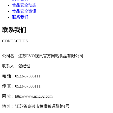
食品安全动态
食品安全资讯
联系我们
联系我们
CONTACT US
公司名：江苏EVO视讯官方网站食品有限公司
联系人：张经理
电 话：0523-87308111
传 真：0523-87308111
网 址：http://www.acid02.com
地 址：江苏省泰兴市黄桥镇通联路1号