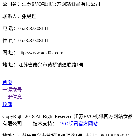
公司名：江苏EVO视讯官方网站食品有限公司
联系人：张经理
电 话：0523-87308111
传 真：0523-87308111
网 址：http://www.acid02.com
地 址：江苏省泰兴市黄桥镇通联路1号
首页
一键拨号
一键信息
顶部
CopyRight 2018 All Right Reserved 江苏EVO视讯官方网站食品
有限公司 技术支持：
EVO视讯官方网站
地址：江苏省泰兴市黄桥镇通联路1号 电话：0523-87308111