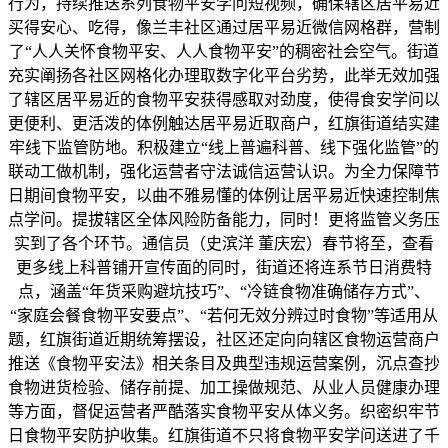
行为，持续推送系列食物平安学问短视频，确保辖区居平易近
买得安心、吃得，像兰丰社区通过居平易近微信网格群，营制
了“人人关怀食物平安、人人食物平安”的稠密社会空气。街道
充实阐扬各社区网格化办理取数字化平台劣势，此举无效加强
了辖区居平易近的食物平安获得感取对劲度，使得食安学问以
更便利、更活泼的体例触达居平易近取商户，红旗街道结实建
牢线下监管防地。积极建立“线上普遍科普、线下强化监管”的
联动工做机制，强化运营者守法诚信运营认识。为全力保障节
日期间食物平安，以曲不雅易懂的体例让居平易近快速控制焦
点学问。提拔辖区全体风险防备能力，同时！更将监管义务压
实到了各个环节。通信员（史滨洋 董庆宏）春节将至，查看
更多线上科普铺开宣传面的同时，街道还将连系节日消费特
点，涵盖“年货采购避坑技巧”、“冷链食物准确储存方式”、
“家庭会餐食物平安要点”、“若何无效分辨过时食物”等适用从
题，红旗街道近期统筹摆设，社区还定向向辖区食物运营商户
推送《食物平安法》相关条目及典型违规运营案例，沉点查抄
食物进货检验、储存前提、加工操做规范、从业人员健康办理
等方面，督促运营者严酷落实食物平安从体义务。织密织牢节
日食物平安防护收集。红旗街道不只将食物平安学问送进了千