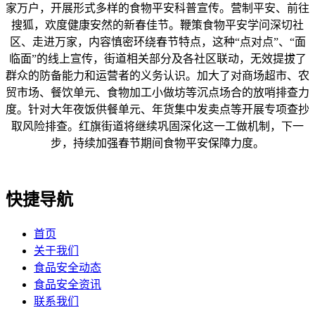
家万户，开展形式多样的食物平安科普宣传。营制平安、前往
搜狐，欢度健康安然的新春佳节。鞭策食物平安学问深切社
区、走进万家，内容慎密环绕春节特点，这种“点对点”、“面
临面”的线上宣传，街道相关部分及各社区联动，无效提拔了
群众的防备能力和运营者的义务认识。加大了对商场超市、农
贸市场、餐饮单元、食物加工小做坊等沉点场合的放哨排查力
度。针对大年夜饭供餐单元、年货集中发卖点等开展专项查抄
取风险排查。红旗街道将继续巩固深化这一工做机制，下一
步，持续加强春节期间食物平安保障力度。
快捷导航
首页
关于我们
食品安全动态
食品安全资讯
联系我们