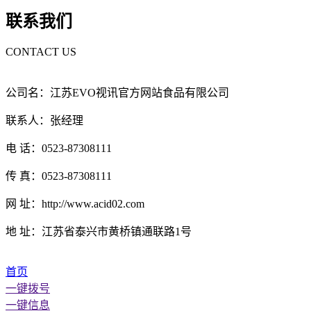
联系我们
CONTACT US
公司名：江苏EVO视讯官方网站食品有限公司
联系人：张经理
电 话：0523-87308111
传 真：0523-87308111
网 址：http://www.acid02.com
地 址：江苏省泰兴市黄桥镇通联路1号
首页
一键拨号
一键信息