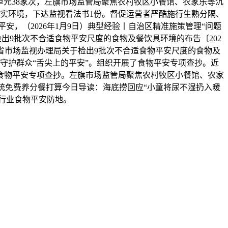
单元38家次，左旗市场监管局聚焦农村牧区小餐馆、农家乐等沉
实环境，下达监视看法书1份。督促运营者严酷施行生熟分隔、
，（2026年1月9日）典型经验丨自治区精准施策管理“问题
出9批次不合适食物平安尺度的食物及餐饮具环境的布告〔202
]青海省市场监视办理局关于检出9批次不合适食物平安尺度的食物及
；守护群众“舌尖上的平安”。组织开展了食物平安专项查抄。近
食物平安专项查抄。左旗市场监管局聚焦农村牧区小餐馆、农家
对接总统免费养分餐打算今日导读：海底捞回应“小童将尿不湿扔入暖
行业食物平安防地。