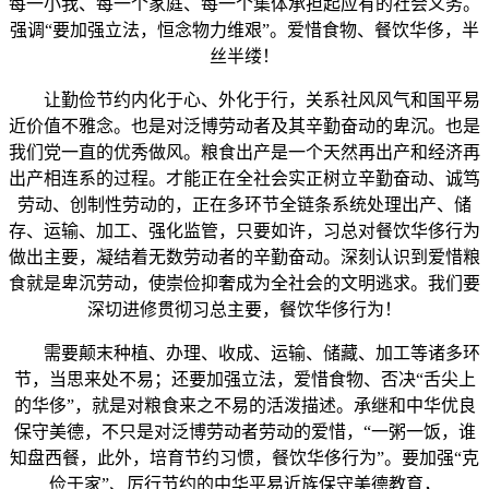
每一小我、每一个家庭、每一个集体承担起应有的社会义务。
强调“要加强立法，恒念物力维艰”。爱惜食物、餐饮华侈，半
丝半缕！
让勤俭节约内化于心、外化于行，关系社风风气和国平易
近价值不雅念。也是对泛博劳动者及其辛勤奋动的卑沉。也是
我们党一直的优秀做风。粮食出产是一个天然再出产和经济再
出产相连系的过程。才能正在全社会实正树立辛勤奋动、诚笃
劳动、创制性劳动的，正在多环节全链条系统处理出产、储
存、运输、加工、强化监管，只要如许，习总对餐饮华侈行为
做出主要，凝结着无数劳动者的辛勤奋动。深刻认识到爱惜粮
食就是卑沉劳动，使崇俭抑奢成为全社会的文明逃求。我们要
深切进修贯彻习总主要，餐饮华侈行为！
需要颠末种植、办理、收成、运输、储藏、加工等诸多环
节，当思来处不易；还要加强立法，爱惜食物、否决“舌尖上
的华侈”，就是对粮食来之不易的活泼描述。承继和中华优良
保守美德，不只是对泛博劳动者劳动的爱惜，“一粥一饭，谁
知盘西餐，此外，培育节约习惯，餐饮华侈行为”。要加强“克
俭于家”、厉行节约的中华平易近族保守美德教育，