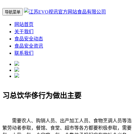
导航菜单
网站首页
关于我们
食品安全动态
食品安全资讯
联系我们
习总饮华侈行为做出主要
需要农人、购销人员、出产加工人员、食物烹调人员等浩
繁劳动者参取，餐馆、食堂、超市等各方都要积极参取，需要