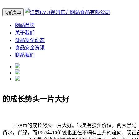
导航菜单
网站首页
关于我们
食品安全动态
食品安全资讯
联系我们
的成长势头一片大好
三版币的成长势头一片大好。很是有投资价值，两大黑马—
背水，背绿，而1965年10价钱也正在不竭有上升的趋向，