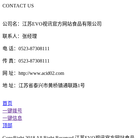
CONTACT US
公司名：江苏EVO视讯官方网站食品有限公司
联系人：张经理
电 话：0523-87308111
传 真：0523-87308111
网 址：http://www.acid02.com
地 址：江苏省泰兴市黄桥镇通联路1号
首页
一键拨号
一键信息
顶部
CopyRight 2018 All Right Reserved 江苏EVO视讯官方网站食品