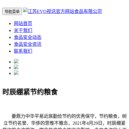
导航菜单
网站首页
关于我们
食品安全动态
食品安全资讯
联系我们
时辰绷紧节约粮食
要鼎力中华平易近族勤俭节约的优秀保守，节约粮食，树
立节约名誉、华侈的思惟不雅念，2021年4月29日，时辰绷紧