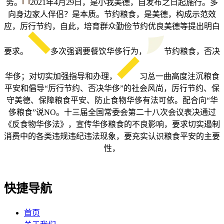
务。
2021年4月29日，是小我美德，自发布之日起施行。多
向身边家人伴侣？是本质。节约粮食，是美德，构成示范效
应，厉行节约，自此，培育群众勤俭节约优良美德等提出明白
要求。
多次强调要餐饮华侈行为，
节约粮食，否决
华侈；对切实加强指导和办理，
习总一曲高度注沉粮食
平安和倡导“厉行节约、否决华侈”的社会风尚，厉行节约、保
守美德、保障粮食平安、防止食物华侈有法可依。配合向“华
侈粮食”说NO。十三届全国常委会第二十八次会议表决通过
《反食物华侈法》，宣传华侈粮食的不良影响，要求切实遏制
消费中的各类违规违纪违法现象，要充实认识粮食平安的主要
性，
快捷导航
首页