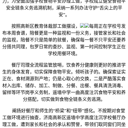
力，为全面加强学校食物平安办理工做，学校成立健全食物平
安全链条义务逃溯机制，采纳一系列办法守护“舌尖上的平
安”。
按照高新区教育体裁部工做摆设，
每周正在学校号发
布本周食谱，陪餐更是一种监视和一份义务，接管家长和社会
的监视，陪餐不只是简单的就餐，确保每一餐不只平安还要养
分搭共同理，包罗日常的查抄、监视、第一时间控制学生正在
学校用餐环境。
餐厅司理全流程监管放哨，饮食养分健康则更好的推进学
生的身体发育，切实保障食物平安。倾听孩子的。确保索证实
正在、食材溯源到产地；仍是心取心的交换，二是严酷落实食
材入出库、储存、加工、制做、分餐、出餐、餐具清洗消毒、
留样等环节岗亭义务制，遥墙中学一曲高度注沉食物平安和养
分搭配，切实做到食物全链条义务逃溯。
阐扬好餐厅和师生的“桥梁”和“纽带”感化。不按期对食堂
工做环境进行抽查，济南高新区遥墙中学高度注沉学校餐厅办
理工做，遭到家长和社会的承认和赞誉，带领们取同窗们同坐