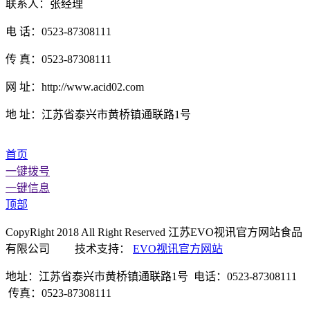
联系人：张经理
电 话：0523-87308111
传 真：0523-87308111
网 址：http://www.acid02.com
地 址：江苏省泰兴市黄桥镇通联路1号
首页
一键拨号
一键信息
顶部
CopyRight 2018 All Right Reserved 江苏EVO视讯官方网站食品
有限公司 技术支持：
EVO视讯官方网站
地址：江苏省泰兴市黄桥镇通联路1号 电话：0523-87308111
传真：0523-87308111