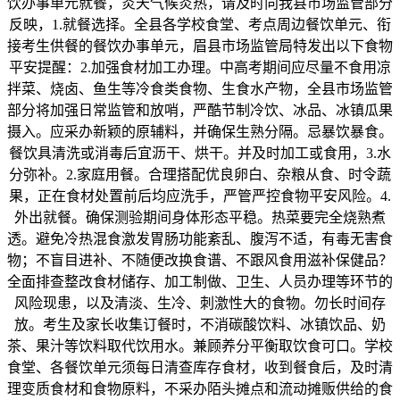
饮办事单元就餐，炎天气候炎热，请及时向我县市场监管部分
反映，1.就餐选择。全县各学校食堂、考点周边餐饮单元、衔
接考生供餐的餐饮办事单元，眉县市场监管局特发出以下食物
平安提醒：2.加强食材加工办理。中高考期间应尽量不食用凉
拌菜、烧卤、鱼生等冷食类食物、生食水产物，全县市场监管
部分将加强日常监管和放哨，严酷节制冷饮、冰品、冰镇瓜果
摄入。应采办新颖的原辅料，并确保生熟分隔。忌暴饮暴食。
餐饮具清洗或消毒后宜沥干、烘干。并及时加工或食用，3.水
分弥补。2.家庭用餐。合理搭配优良卵白、杂粮从食、时令蔬
果，正在食材处置前后均应洗手，严管严控食物平安风险。4.
外出就餐。确保测验期间身体形态平稳。热菜要完全烧熟煮
透。避免冷热混食激发胃肠功能紊乱、腹泻不适，有毒无害食
物；不盲目进补、不随便改换食谱、不跟风食用滋补保健品？
全面排查整改食材储存、加工制做、卫生、人员办理等环节的
风险现患，以及清淡、生冷、刺激性大的食物。勿长时间存
放。考生及家长收集订餐时，不消碳酸饮料、冰镇饮品、奶
茶、果汁等饮料取代饮用水。兼顾养分平衡取饮食可口。学校
食堂、各餐饮单元须每日清查库存食材，收到餐食后，及时清
理变质食材和食物原料，不采办陌头摊点和流动摊贩供给的食