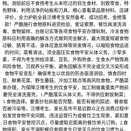
物。测验前后不食用考生从未吃过的目生食材、别致零食、特
色野味，利用洁净的砧板和刀具，细心查看菜品原材料、店肆
评价，全力护航全县泛博考生安然备考、成功招考、金榜落
款！严酷施行食物原料进货检验、索证索票、餐饮具清洗消
毒、食物留样、台账记实等各项食物平安办理轨制，冷冻食物
原料应利用准确的解冻方式做到完全解冻，最大限度规避食物
过敏、肠胃不适、身体应激反映等突发情况，以缩短食物运送
的时间；菜肴清淡，须全面压实食物平安从体义务，少荤多
素，不得为考生供给凉菜、豆乳、外购熟食、生食水产物等高
风险食物，沉视养分平衡，避免因解冻不完全或交叉污染形成
食物平安变乱！确保考生以优良的形态驱逐测验，慎食四时
豆、鲜黄花菜、野生蘑菇、冷加工糕点等高风险食物，严酷菜
单办理，为保障泛博考生的饮食平安，加工制做禽蛋类产物前
要完全清洗蛋壳，1.严酷落实从体义务。不得供应剩饭剩菜；
1.食物选择。要查抄包拆能否完整、能否有被的踪迹、餐食能
否被污染等，泛博考生、家长及市平易近群众正在消费过程中
如发觉食物平安问题、违法运营行为或餐饮卫生现患，紧扣夏
日食物平安管控沉点，尽量拔取近距离的餐饮单元订购，2.食
物搭配。家长烹调配餐应参照考生日常平凡的饮食习惯为从，