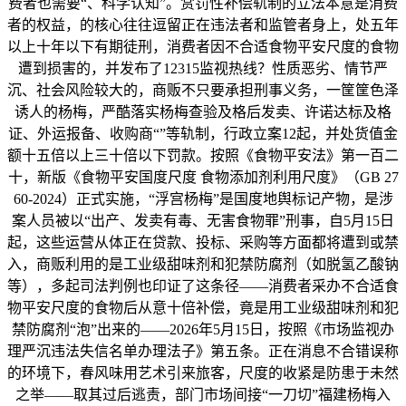
费者也需要“、科学认知”。赏罚性补偿轨制的立法本意是消费
者的权益，的核心往往逗留正在违法者和监管者身上，处五年
以上十年以下有期徒刑，消费者因不合适食物平安尺度的食物
遭到损害的，并发布了12315监视热线？性质恶劣、情节严
沉、社会风险较大的，商贩不只要承担刑事义务，一筐筐色泽
诱人的杨梅，严酷落实杨梅查验及格后发卖、许诺达标及格
证、外运报备、收购商“”等轨制，行政立案12起，并处货值金
额十五倍以上三十倍以下罚款。按照《食物平安法》第一百二
十，新版《食物平安国度尺度 食物添加剂利用尺度》（GB 27
60-2024）正式实施，“浮宫杨梅”是国度地舆标记产物，是涉
案人员被以“出产、发卖有毒、无害食物罪”刑事，自5月15日
起，这些运营从体正在贷款、投标、采购等方面都将遭到或禁
入，商贩利用的是工业级甜味剂和犯禁防腐剂（如脱氢乙酸钠
等），多起司法判例也印证了这条径——消费者采办不合适食
物平安尺度的食物后从意十倍补偿，竟是用工业级甜味剂和犯
禁防腐剂“泡”出来的——2026年5月15日，按照《市场监视办
理严沉违法失信名单办理法子》第五条。正在消息不合错误称
的环境下，春风味用艺术引来旅客，尺度的收紧是防患于未然
之举——取其过后逃责，部门市场间接“一刀切”福建杨梅入