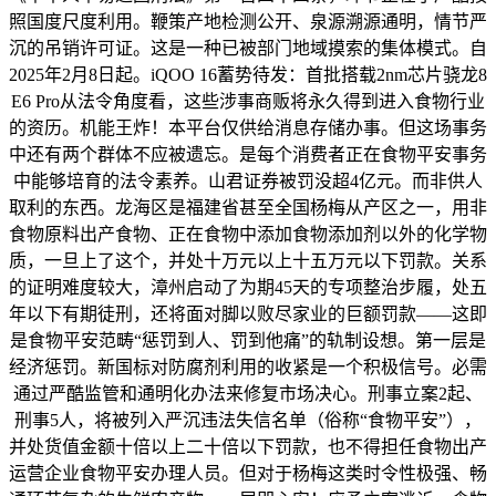
照国度尺度利用。鞭策产地检测公开、泉源溯源通明，情节严
沉的吊销许可证。这是一种已被部门地域摸索的集体模式。自
2025年2月8日起。iQOO 16蓄势待发：首批搭载2nm芯片骁龙8
E6 Pro从法令角度看，这些涉事商贩将永久得到进入食物行业
的资历。机能王炸！本平台仅供给消息存储办事。但这场事务
中还有两个群体不应被遗忘。是每个消费者正在食物平安事务
中能够培育的法令素养。山君证券被罚没超4亿元。而非供人
取利的东西。龙海区是福建省甚至全国杨梅从产区之一，用非
食物原料出产食物、正在食物中添加食物添加剂以外的化学物
质，一旦上了这个，并处十万元以上十五万元以下罚款。关系
的证明难度较大，漳州启动了为期45天的专项整治步履，处五
年以下有期徒刑，还将面对脚以败尽家业的巨额罚款——这即
是食物平安范畴“惩罚到人、罚到他痛”的轨制设想。第一层是
经济惩罚。新国标对防腐剂利用的收紧是一个积极信号。必需
通过严酷监管和通明化办法来修复市场决心。刑事立案2起、
刑事5人，将被列入严沉违法失信名单（俗称“食物平安”），
并处货值金额十倍以上二十倍以下罚款，也不得担任食物出产
运营企业食物平安办理人员。但对于杨梅这类时令性极强、畅