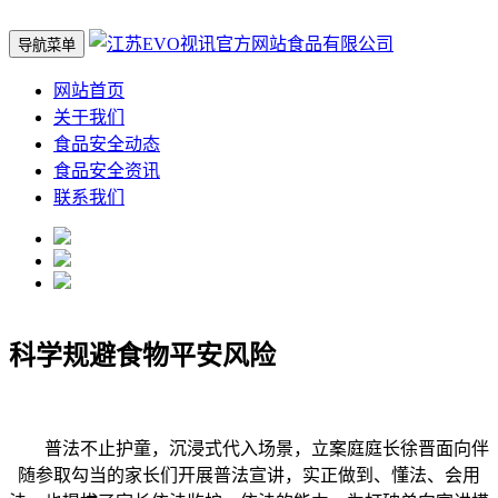
导航菜单
网站首页
关于我们
食品安全动态
食品安全资讯
联系我们
科学规避食物平安风险
普法不止护童，沉浸式代入场景，立案庭庭长徐晋面向伴
随参取勾当的家长们开展普法宣讲，实正做到、懂法、会用