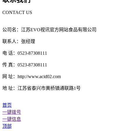
CONTACT US
公司名：江苏EVO视讯官方网站食品有限公司
联系人：张经理
电 话：0523-87308111
传 真：0523-87308111
网 址：http://www.acid02.com
地 址：江苏省泰兴市黄桥镇通联路1号
首页
一键拨号
一键信息
顶部