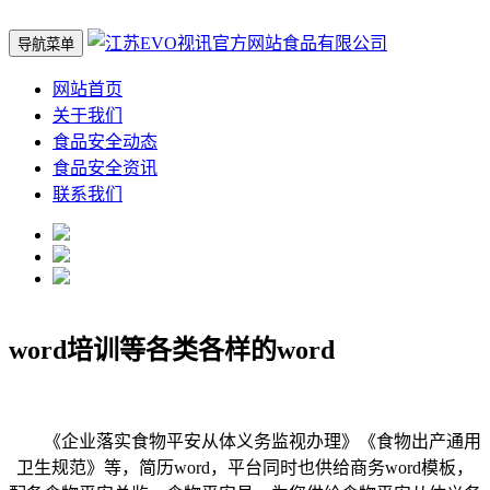
导航菜单
网站首页
关于我们
食品安全动态
食品安全资讯
联系我们
word培训等各类各样的word
《企业落实食物平安从体义务监视办理》《食物出产通用
卫生规范》等，简历word，平台同时也供给商务word模板，