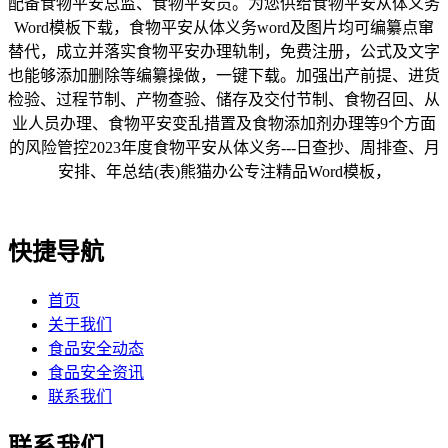
配备食物平安总监、食物平安员。为您供给食物平安从体义务
Word模板下载，食物平安从体义务word及图片均可编纂点窜
替代，成立并落实食物平安办理轨制，免费注册，公式及文字
也能够添加删除等编纂操做，一键下载。加强出产前提、进货
检验、过程节制、产物查验、储存及交付节制、食物召回、从
业人员办理、食物平安变乱措置及食物添加剂办理等9个方面
的风险管控2023年度食物平安从体义务---日查抄、周排查、月
安排、年总结(表)熊猫办公专注精品Word模板，
快捷导航
首页
关于我们
食品安全动态
食品安全资讯
联系我们
联系我们