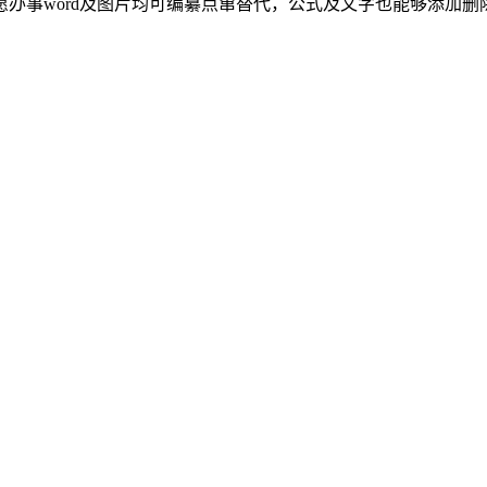
愿办事word及图片均可编纂点窜替代，公式及文字也能够添加删