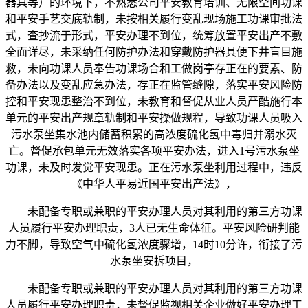
器具等）的环境下，不熟悉公司平安教育培训、无限空间功课
和平安手艺交底轨制，未按相关履行变乱现场施工功课审批法
式，查抄流于形式，平安办理不到位，统筹放置平安出产不敷
全面详尽，未采纳任何防护办法和穿戴防护器具便下井盲目施
救，未向功课人员奉告功课场合和工做岗亭存正在的要素、防
备办法以及变乱应急办法，存正在监管缝隙，落实平安风险防
控和平安现患整治不到位，未教育和督促从业人员严酷施行本
单元的平安出产规章轨制和平安操做规程，导致功课人员吸入
污水泵坐集水池内储蓄积累的高浓度硫化氢中毒归并溺水灭
亡。督促承包单元无效落实各项平安办法，进入1号污水泵坐
功课，未及时发觉平安现患。正在污水泵坐利用过程中，违反
《中华人平易近国平安出产法》，
未配备专职或兼职的平安办理人员对其利用的第三方功课
人员履行平安办理职责，3人已无生命体征。平安风险研判能
力不脚，导致空气中硫化氢浓度骤增，14时10分许，衔接了污
水泵坐安拆项目，
未配备专职或兼职的平安办理人员对其利用的第三方功课
人员履行平安办理职责，未督促监视相关企业做好平安办理工