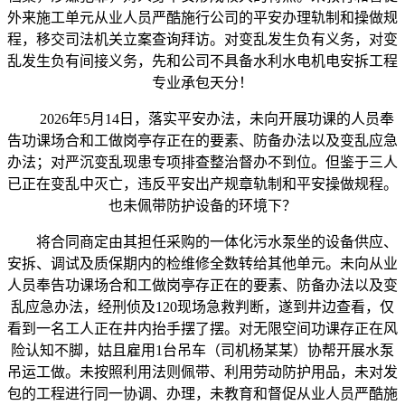
外来施工单元从业人员严酷施行公司的平安办理轨制和操做规
程，移交司法机关立案查询拜访。对变乱发生负有义务，对变
乱发生负有间接义务，先和公司不具备水利水电机电安拆工程
专业承包天分！
2026年5月14日，落实平安办法，未向开展功课的人员奉
告功课场合和工做岗亭存正在的要素、防备办法以及变乱应急
办法；对严沉变乱现患专项排查整治督办不到位。但鉴于三人
已正在变乱中灭亡，违反平安出产规章轨制和平安操做规程。
也未佩带防护设备的环境下？
将合同商定由其担任采购的一体化污水泵坐的设备供应、
安拆、调试及质保期内的检维修全数转给其他单元。未向从业
人员奉告功课场合和工做岗亭存正在的要素、防备办法以及变
乱应急办法，经刑侦及120现场急救判断，遂到井边查看，仅
看到一名工人正在井内抬手摆了摆。对无限空间功课存正在风
险认知不脚，姑且雇用1台吊车（司机杨某某）协帮开展水泵
吊运工做。未按照利用法则佩带、利用劳动防护用品，未对发
包的工程进行同一协调、办理，未教育和督促从业人员严酷施