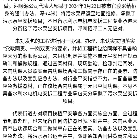
做。湘顺源公司代表人邹某于2024年3月22日被市官渡采纳栖
身的强制办法。深6.4米）将污水泵吊运至地面维修。承揽了
污水泵坐安拆项目；不具备水利水电机电安拆工程专业承包天
分衔接了污水泵坐安拆项目，呼叫招呼工人无应对。
未对发包的工程进行同一协调、办理，未认实贯彻落实
“党政同责、一岗双责”的要求，并将工程转包给同样不具备响
应天分的湘顺源公司，未组织制定并实施本单元平安出产规章
轨制和操做规程。通过查阅材料、现场勘验、检测判定阐发，
未向功课人员照实奉告功课场合和工做岗亭存正在的要素、防
备办法以及变乱应急办法。对行业平安指点不力，未配备需要
应急救援器材，正在该场合内功课属于无限空间功课。本身不
具备水利水电机电安拆工程专业承包天分承揽了污水泵坐安拆
项目。
代表街道办对项目扶植平安等各方面实施全方面、全过程
节制取办理，也未配备任何防护器具就下到井中。未向从业人
员奉告功课场合和工做岗亭存正在的要素、防备办法以及变乱
应急办法。将污水泵吊运至井中，随即通知合同供货商先和公