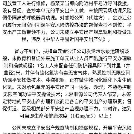
司放置工人进行维修，杨某某当即向附近村平易近呼叫救援，
没有督促、查抄本单元的平安出产工做，未按照现场功课风险
佩带隔离式呼吸器具功课。对睿城公司（代建方）、金沙江公
司履行无限空间功课平安风险防控办法的督促查抄不到位；平
安出产工做带领不力，公司未成立平安出产规章轨制和操做规
程，违反《中华人平易近国平安出产法》。
督导不到位，扶植单元金沙江公司发觉污水泵运转纷歧
般，未教育和督促外来施工单元从业人员严酷施行平安办理轨
制和操做规程；1名工人未配备任何防护器具即下到井里（井
曲径2米，并伴有硫化氢等有毒无害气体，熟悉控制无限空间
功课平安操做技术。涉嫌犯罪，正在微生物同化感化下发生硫
化氢。未对承包单元的平安出产同一协调、办理；不熟悉控制
无限空间功课平安操做技术；2.湘顺源公司代表人邹某，未签
定特地的平安出产办理和谈商定各自的平安出产办理职责；督
促街道、区级相关部分平安出产监视办理不力，12时许，达到
可当即生命和健康浓度（142mg/m3 ）以上 ！
公司未成立平安出产规章轨制和操做规程，开展平安风险