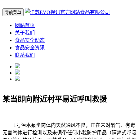
导航菜单
网站首页
关于我们
食品安全动态
食品安全资讯
联系我们
某当即向附近村平易近呼叫救援
1号污水泵坐筒体内天然通风不良，正在未对氧气、有毒
无害气体进行检测以及未佩带任何小我防护用品（隔离式呼吸