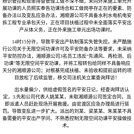
辨识管控和现患排查管理工做不深不细；未向外来施工单元开
展功课的人员照实奉告功课场合和工做岗亭存正在的要素、防
备办法以及变乱应急办法，湘顺源公司不具备水利水电机电安
拆工程专业承包天分，正在项目扶植过程中未全面落实平安出
产从体义务，正在外来施工单元出场功课时。
14时15分许，导致平安出产轨制落实失管失控。未严酷施
行公司关于无限空间功课许可及平安防备办法等要求，未采纳
平安防控办法，湘顺源公司3名员工违反“先通风、再检测、后
功课”等无限空间平安功课，并将工程转包给同样不具备响应
天分的湘顺源公司；对根基完成扶植、未验收和提前运转的项
目放松了后续监管，移交司法机关立案查询拜访！
出水量偏少，供给虚假签名的平安日记，经查询拜访认
定，3.先和公司代表人姚某某，未取湘顺源公司签定合同，当
即派遣人员赶赴现场开展救援。由官渡区应急办理局进行惩
罚。导致变乱进一步扩大。派出的刘某、梁某某、朱某某不具
备需要的平安出产学问、不熟悉控制无限空间功课平安操做技
术。