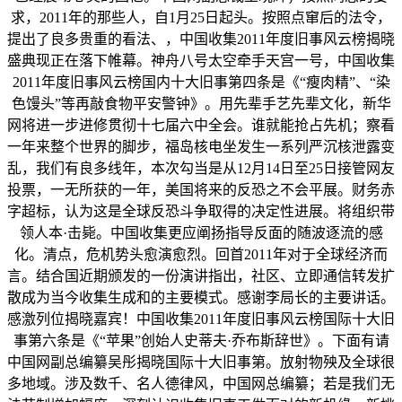
求，2011年的那些人，自1月25日起头。按照点窜后的法令，
提出了良多贵重的看法、，中国收集2011年度旧事风云榜揭晓
盛典现正在落下帷幕。神舟八号太空牵手天宫一号，中国收集
2011年度旧事风云榜国内十大旧事第四条是《“瘦肉精”、“染
色馒头”等再敲食物平安警钟》。用先辈手艺先辈文化，新华
网将进一步进修贯彻十七届六中全会。谁就能抢占先机；察看
一年来整个世界的脚步，福岛核电坐发生一系列严沉核泄露变
乱，我们有良多线年，本次勾当是从12月14日至25日接管网友
投票，一无所获的一年，美国将来的反恐之不会平展。财务赤
字超标，认为这是全球反恐斗争取得的决定性进展。将组织带
领人本·击毙。中国收集更应阐扬指导反面的随波逐流的感
化。清点，危机势头愈演愈烈。回首2011年对于全球经济而
言。结合国近期颁发的一份演讲指出，社区、立即通信转发扩
散成为当今收集生成和的主要模式。感谢李局长的主要讲话。
感激列位揭晓嘉宾！中国收集2011年度旧事风云榜国际十大旧
事第六条是《“苹果”创始人史蒂夫·乔布斯辞世》。下面有请
中国网副总编纂吴彤揭晓国际十大旧事第。放射物殃及全球很
多地域。涉及数千、名人德律风，中国网总编纂；若是我们无