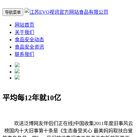
导航菜单
网站首页
关于我们
食品安全动态
食品安全资讯
联系我们
平均每12年就10亿
欢送泛博网友伴侣们正在线]中国收集2011年度旧事风云
榜国内十大旧事第十条是《生态备受关心 最美妈妈取扶白叟