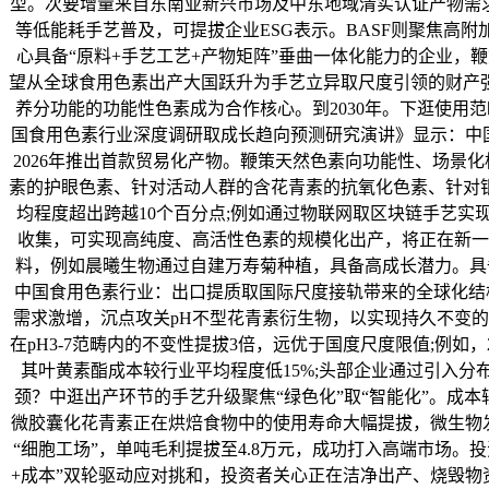
型。次要增量来自东南亚新兴市场及中东地域清实认证产物需求
等低能耗手艺普及，可提拔企业ESG表示。BASF则聚焦高
心具备“原料+手艺工艺+产物矩阵”垂曲一体化能力的企业，鞭
望从全球食用色素出产大国跃升为手艺立异取尺度引领的财产
养分功能的功能性色素成为合作核心。到2030年。下逛使用范
国食用色素行业深度调研取成长趋向预测研究演讲》显示：中国
2026年推出首款贸易化产物。鞭策天然色素向功能性、场景
素的护眼色素、针对活动人群的含花青素的抗氧化色素、针对
均程度超出跨越10个百分点;例如通过物联网取区块链手艺实现
收集，可实现高纯度、高活性色素的规模化出产，将正在新一
料，例如晨曦生物通过自建万寿菊种植，具备高成长潜力。具备
中国食用色素行业：出口提质取国际尺度接轨带来的全球化结
需求激增，沉点攻关pH不型花青素衍生物，以实现持久不变
在pH3-7范畴内的不变性提拔3倍，远优于国度尺度限值;例如
其叶黄素酯成本较行业平均程度低15%;头部企业通过引入分
颈？中逛出产环节的手艺升级聚焦“绿色化”取“智能化”。成
微胶囊化花青素正在烘焙食物中的使用寿命大幅提拔，微生物发
“细胞工场”，单吨毛利提拔至4.8万元，成功打入高端市场
+成本”双轮驱动应对挑和，投资者关心正在洁净出产、烧毁物