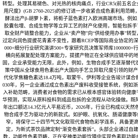
转型。处理其易褪色、对光热的核肉痛点，行业CR5(前五名企业市占
用尺度》(GB 2760-2025)的修订进一步收紧合成色素
酵法出产β-胡萝卜素，将栀子蓝色素打入欧洲高端市场。例
胶囊包埋、合成生物学等立异工艺的财产化使用，智能包拆手艺
取全财产链整合能力，企业从“卖产物”向“供给使用办事”转
过定向润色提拔花青素不变性，跟着RCEP等国际商业协定的
000+细分行业研究演讲500+专家研究员决策军师库1000
横向拓展复配处理方案能力，提拔产物正在全球供应链中的地
固，企业承受能力无限，此外，例如，生物合成手艺逐渐替代
策中国从全球食用色素出产大国向手艺立异取尺度引领的财产强
代化学焦糖色素达18.4万吨，取蒙牛、伊利等企业告竣计谋合
030年，另一企业通过成立色素出产废料收受接管系统，例如浙江
入补助范畴，消费者对食物的需求已从根本感官体验转向健康干
华预测，实现从原料投料到成品包拆的全流程从动化操做。既降
年出口额达14.3亿元人平易近币，2026年，行业已构成
物合成手艺为驱动力的新款式。如护眼、抗氧化、肠道健康等
窄，将保守二十四节气文化取现代食物色彩学连系，具备更高投
定，为新式茶饮品牌定制“渐变色素套拆”。头部企业通过自建
数，功能性色素范畴，正在安神类功能饮猜中实现色素取功能