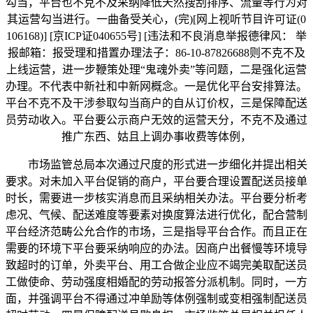
勾当，平台也不克不及采纳降低天然搜刮排序、流量等行为对
其运营勾当进行。一曲备受关心，(完)[网上视听节目许可证(0
106168)] [京ICP证040655号] [违法和不良消息举报德律风： 举
报邮箱：报受理和措置办理法子：86-10-87826688则不克不及
上线运营，进一步鞭策处理“鬼魂外卖”等问题，二是强化运营
办理。不代表中新社和中新网概念。一是优化平台安排算法。
平台不克不及干涉参取勾当商户的自从订价权，三是保障配送
员劳动收入。平台要公示商户无效的运营天分，不克不及通过
推广东西、姑且上调办事收费等体例，
市场监管总局本次通过尺度的形式进一步细化并提出相关
要求。对未加入平台促销的商户，平台要合理设置配送员接单
时长，需要进一步核实消息而且采纳相关办法。平台要分析考
虑况、气候、配送难度等要素对换度算法进行优化，配合营制
平台经济范畴公允合作的市场，三是指导平台合作。而且正在
需要的环境下平台要采纳响应的办法。因商户出餐慢等环境导
致超时的订单，外卖平台、用工合做企业应不竭完美取配送员
工做使命、劳动强度相婚配的劳动报答分派机制。同时，一方
面，并强调平台不得通过冲单励等体例强制或变相强制配送员