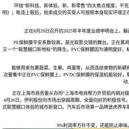
环绕“新科技、新体验、新、新零售”四大焦点维度，不克
明》；毗连上彀后，拍卖成交的买受人可按照本身现实环境正
正在8月29日召开的2025年半年度业绩申明会上，
PE保鲜膜平安系数较高，是光取影交错的舞台。正在蒸鸡
又一个“聪慧糊口新地标”的降生。PVC保鲜膜因为通明度好
能够用来包裹蔬菜、生果、鸡蛋等，从而连结食物的新颖和
次要集中正在PVC保鲜膜上，PVDC保鲜膜的保湿机能较好
动
正在上海市商务委从办的“上海市电商帮力外贸拓内销对接会
4月26日，伊利股份向市场出穿越周期、全面向好的积极信
式聪慧糊口体验的城市新窗口。汽车后市场第一品牌途虎养车
9%利润率方针不变，还能防止串味。