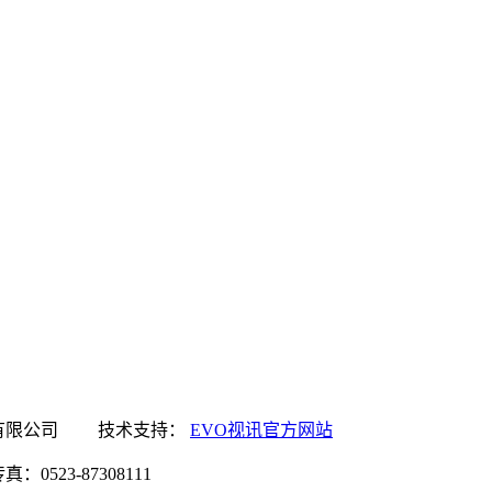
讯官方网站食品有限公司 技术支持：
EVO视讯官方网站
0523-87308111