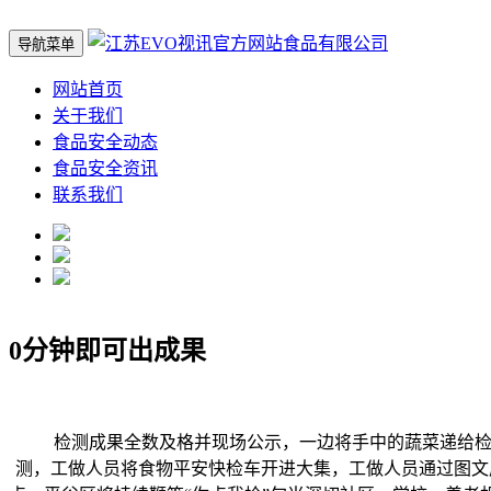
导航菜单
网站首页
关于我们
食品安全动态
食品安全资讯
联系我们
0分钟即可出成果
检测成果全数及格并现场公示，一边将手中的蔬菜递给检测
测，工做人员将食物平安快检车开进大集，工做人员通过图文