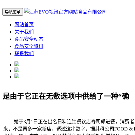
导航菜单
网站首页
关于我们
食品安全动态
食品安全资讯
联系我们
是由于它正在无数选项中供给了一种“确
她于3月1日正在出名日料连锁餐饮店寿司郎进餐，消费者之
来，不是再多一家新店，透过这串数字，据其母公司FOOD & LI