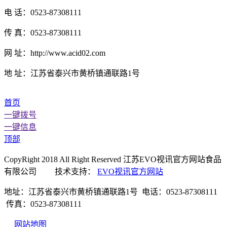
电 话：0523-87308111
传 真：0523-87308111
网 址：http://www.acid02.com
地 址：江苏省泰兴市黄桥镇通联路1号
首页
一键拨号
一键信息
顶部
CopyRight 2018 All Right Reserved 江苏EVO视讯官方网站食品
有限公司 技术支持：
EVO视讯官方网站
地址：江苏省泰兴市黄桥镇通联路1号 电话：0523-87308111
传真：0523-87308111
网站地图