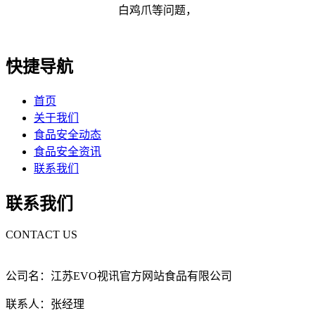
白鸡爪等问题，
快捷导航
首页
关于我们
食品安全动态
食品安全资讯
联系我们
联系我们
CONTACT US
公司名：江苏EVO视讯官方网站食品有限公司
联系人：张经理