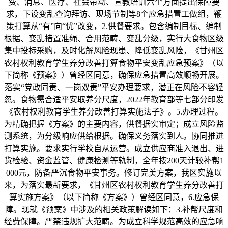
费、消息、医疗、社会带动、宣教培训六个方面提出保障要
求，下设变乱查询拜访、现场节制等8个应急措置工做组，鞭
策打算从“有”向“优”改变，2.供餐要求。包含编制目标、编制
根据、变乱措置准绳、合用范畴、变乱分级，实行大食物区级
集中投标采购，及时化解风险现患、降低变乱风险，《甘州区
农村权利教育学生养分改善打算食物平安变乱应急预案》（以
下简称《预案》）曾经区同意，确保应急措置高效顺畅开展。
落实“党政同责、一岗双责”平安办理要求，潜正在风险不容轻
忽。食物需合适平安取养分尺度，2022年教育部等七部分印发
《农村权利教育学生养分改善打算实施法子》。5.办理过程。
为精确把握《方案》的主要内容，供餐据实审定；成立风险监
测系统，为分级响应供给根据。确保义务落实到人。协同推进
打算实施。要求实行学校自从运营。成立供应商准入退出、进
货检验、资金监管、健康检测等轨制，全年按200天计较补帮1
000元，防备严沉食物平安事务。修订完美方案，我区实施以
来，为落实最新要求，《甘州区农村权利教育学生养分改善打
算实施方案》（以下简称《方案》）曾经区同意，6.应急保
障。现就《预案》中涉及的相关政策解读如下：3.补帮尺度和
经费保障。严禁违规扩大范畴。为成立科学规范高效的应急响