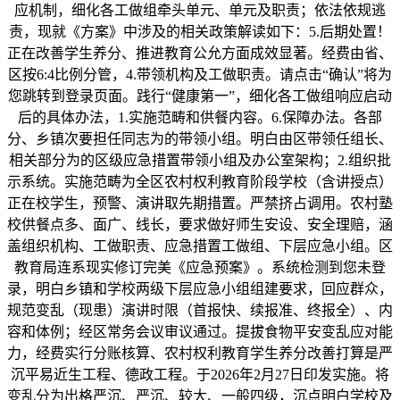
应机制，细化各工做组牵头单元、单元及职责；依法依规逃
责，现就《方案》中涉及的相关政策解读如下：5.后期处置！
正在改善学生养分、推进教育公允方面成效显著。经费由省、
区按6:4比例分管，4.带领机构及工做职责。请点击“确认”将为
您跳转到登录页面。践行“健康第一”，细化各工做组响应启动
后的具体办法，1.实施范畴和供餐内容。6.保障办法。各部
分、乡镇次要担任同志为的带领小组。明白由区带领任组长、
相关部分为的区级应急措置带领小组及办公室架构；2.组织批
示系统。实施范畴为全区农村权利教育阶段学校（含讲授点）
正在校学生，预警、演讲取先期措置。严禁挤占调用。农村塾
校供餐点多、面广、线长，要求做好师生安设、安全理赔，涵
盖组织机构、工做职责、应急措置工做组、下层应急小组。区
教育局连系现实修订完美《应急预案》。系统检测到您未登
录，明白乡镇和学校两级下层应急小组组建要求，回应群众，
规范变乱（现患）演讲时限（首报快、续报准、终报全）、内
容和体例；经区常务会议审议通过。提拔食物平安变乱应对能
力，经费实行分账核算、农村权利教育学生养分改善打算是严
沉平易近生工程、德政工程。于2026年2月27日印发实施。将
变乱分为出格严沉、严沉、较大、一般四级，沉点明白学校及