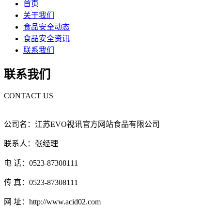
首页
关于我们
食品安全动态
食品安全资讯
联系我们
联系我们
CONTACT US
公司名：江苏EVO视讯官方网站食品有限公司
联系人：张经理
电 话：0523-87308111
传 真：0523-87308111
网 址：http://www.acid02.com