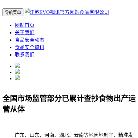
导航菜单
网站首页
关于我们
食品安全动态
食品安全资讯
联系我们
全国市场监管部分已累计查抄食物出产运
营从体
广东、山东、河南、湖北、云南等地因地制宜、精准发