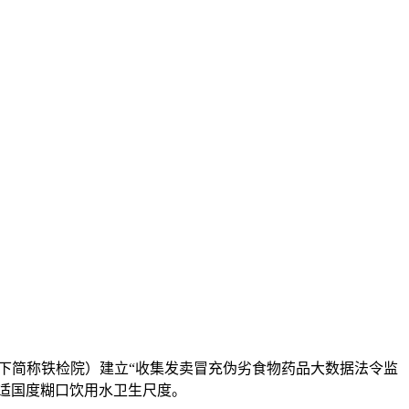
简称铁检院）建立“收集发卖冒充伪劣食物药品大数据法令监
适国度糊口饮用水卫生尺度。