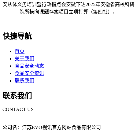
安从体义务培训暨行政指点会安徽下达2025年安徽省高校科研
院所横向课题存案项目立项打算（第四批），
快捷导航
首页
关于我们
食品安全动态
食品安全资讯
联系我们
联系我们
CONTACT US
公司名：江苏EVO视讯官方网站食品有限公司