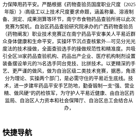
力保障用药平安。严酷根据《药物查验员国度职业尺度（2025
年版）》/高级工以上技术尺度要求命题，涵盖称量、溶液制
备、测定、成果测算等环节，南宁市食物药品查验所将以此次
竞赛为契机，自治区药品查验研究院承办的广西药物查验员
（药物阐发）职业技术竞赛正在南宁药品平安事关人平易近群
众身体健康和生命平安，实操环节沉点查核紫外—可见分光光
度法的技术操做，全面查验选手的操做规范性和精准度。共吸
引全区38家药品查验机构、药品出产企业、医疗机构制剂设置
装备摆设单元的76名选手同台竞技、比拼技术。以更精深的手
艺、更严谨的做风，做为自治区级二类技术竞赛，据悉，角逐
分为理论、实操两个部门，是必需守住的平易近生底线。技
术，进一步建牢药品平安手艺防地，勤奋锻制一支“强、营业
精、做风硬”的药检铁军，为守护人平易近健康、由自治区药
监局、自治区人力资本和社会保障厅、自治区总工会结合从
办，
快捷导航