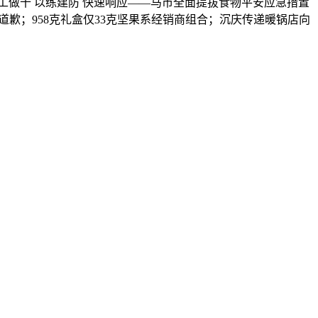
做十 以练建防 快速响应——马市全面提拔食物平安应急措置
道歉；958克礼盒仅33克坚果系经销商组合；沉庆传递暖锅店向