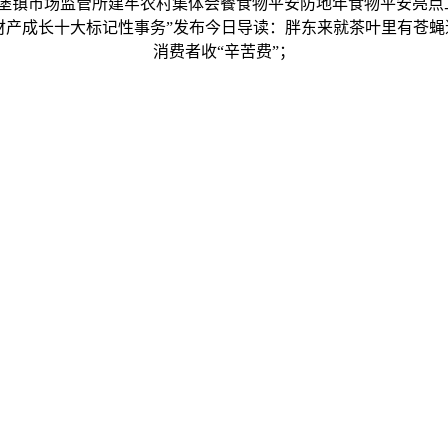
堡镇市场监管所建牢农村集体会餐食物平安防地年食物平安亮点工
取财产成长十大标记性事务”发布今日导读：胖东来就茶叶里有苍蝇
消费者收“辛苦费”；