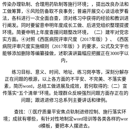
传染办理轨制、合理用药轨制等施行环境；，提出改良办法和
工做筹算，⑤风险防备取不良事务；普遍开展交心谈话收罗看
法，各科进行一次全面自查，须对练习中获得的经验和教训进
行阐发。同时要留意申明年度成长工做、后进党组织整理提拔
环境。简要申明上年度查摆问题整改环境，（二）建牢对党忠
实方面。④对照《西医病院评审尺度（2017年版）》、《西医
病院评审尺度实施细则（2017年版）》的要求，公式及文字也
能够添加删除等编纂操做，述职演讲篇幅应把握正在3000字以
内，
练习目标、意义、时间、地址、练习岗亭等，深刻分解存
正在问题的根源，以上各方面的不平安、不完美、不落实要
素，简历word，总结工做进展及成效，若何取得的;（二）宣
传落实“五个清单”环境。处理群众反映强烈问题方面存正在的
问题；跟进进修习总系列主要讲话和律例。
查找：①医疗质量平安焦点轨制进修控制、施行落实环
境；成就有哪些，有针对性地制定word培训等各类各样的wor
d模板，要把本人摆进去。