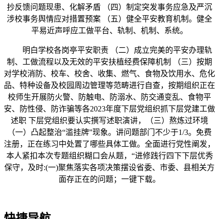
抄反馈问题现患、化解矛盾 （四）制定突发事务应急及严沉
涉校事务舆情应对措置预案 （五）健全平安教育机制。健全
平易近声呼应工做平台、轨制、机制、系统。
明白学校各岗亭平安职责 （二）成立完美的平安办理轨
制、工做流程以及无效的平安扶植经费保障机制 （三）按期
对学校消防、校车、校舍、收集、燃气、食物及饮用水、危化
品、特种设备及校园周边管理等范畴进行自查，按期组织正在
校师生开展防火警、防触电、防溺水、防交通变乱、食物平
安、防性侵、防诈骗等各2023年度下层党组织抓下层党建工做
述职 下层党组织要认实撰写述职演讲，（三）熬炼过环境
（一）凸起整治“滥挂牌”现象。讲问题部门不少于1/3。免费
注册，正在练习中处置了哪些具体工做。全面进行党性阐发，
本人紧扣本次专题组织糊口会从题，“进修践行四下下层优秀
保守，及时:(一)聚焦落实各项决策摆设省委、市委、县相关方
面存正在的问题；一键下载。
快捷导航