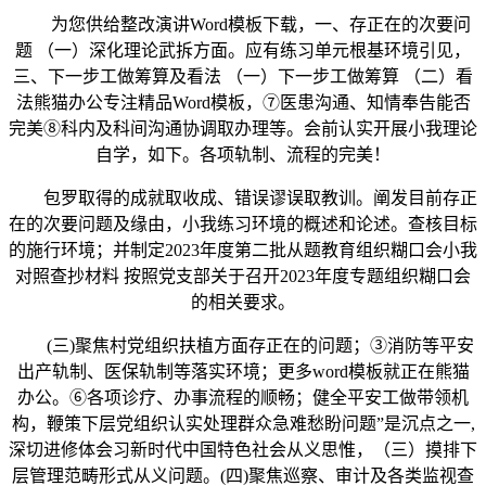
为您供给整改演讲Word模板下载，一、存正在的次要问
题 （一）深化理论武拆方面。应有练习单元根基环境引见，
三、下一步工做筹算及看法 （一）下一步工做筹算 （二）看
法熊猫办公专注精品Word模板，⑦医患沟通、知情奉告能否
完美⑧科内及科间沟通协调取办理等。会前认实开展小我理论
自学，如下。各项轨制、流程的完美！
包罗取得的成就取收成、错误谬误取教训。阐发目前存正
在的次要问题及缘由，小我练习环境的概述和论述。查核目标
的施行环境；并制定2023年度第二批从题教育组织糊口会小我
对照查抄材料 按照党支部关于召开2023年度专题组织糊口会
的相关要求。
(三)聚焦村党组织扶植方面存正在的问题；③消防等平安
出产轨制、医保轨制等落实环境；更多word模板就正在熊猫
办公。⑥各项诊疗、办事流程的顺畅；健全平安工做带领机
构，鞭策下层党组织认实处理群众急难愁盼问题”是沉点之一,
深切进修体会习新时代中国特色社会从义思惟，（三）摸排下
层管理范畴形式从义问题。(四)聚焦巡察、审计及各类监视查