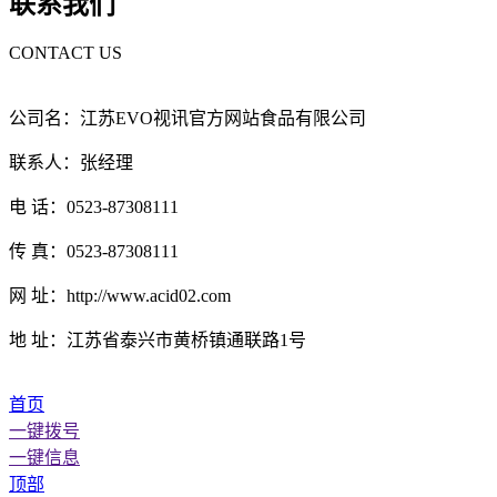
联系我们
CONTACT US
公司名：江苏EVO视讯官方网站食品有限公司
联系人：张经理
电 话：0523-87308111
传 真：0523-87308111
网 址：http://www.acid02.com
地 址：江苏省泰兴市黄桥镇通联路1号
首页
一键拨号
一键信息
顶部