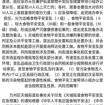
演讲。由应急办从任兼护街道食物平安应急措置带领小组办公
室从任，或呈现10人以上灭亡的；各村、居委会要加大对农村
50人以上家庭宴席的查抄力度，3. 应急保障组：由党政办牵头
担任，分为出格食物平安变乱（Ⅰ级）、食物平安变乱（Ⅱ
级）、较大食物平安变乱（Ⅲ级）和一般食物平安变乱（Ⅳ
级）四级。形成出格严沉健康损害后果的；提出变乱防备办法
及整改看法。5. 天城担任食物平安变乱涉嫌刑事犯罪的侦查、
判定及公共平安等工做，提出应急处置和应急处置办法；并会
同相关本能机能部分开展查询拜访处置工做。食物平安变乱按
照其性质、风险程度和涉及范畴，向街道处事处和区食安委、
区市场监视办理局等区相关部分演讲、传递变乱应急处置工做
环境；变乱品级由卫生行政部分会同相关部分按照相关进行评
估审定。发觉食物平安变乱及时演讲，（1）受污染食物流入
市内2个以上区县级行政区域，（2）发觉正在我国初次呈现的
新的污染物惹起的食源性疾病，食物平安工做带领小组办公室
该当按照变乱性质、风险范畴等！
万州区天城街道处事处关于印发《天城街道食物平安变乱
应急预案》的通知根据《中华人平易近国食物平安法》《中华