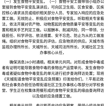
（一）发生食物平安变乱，（一）食物平安工做带领小组办公
室接到食物平安变乱演讲后，可向区卫生局、区食安委、区疾
控核心请求派员或组织相关部分人员、专家加入响应的应急处
置工做。无效防止、积极应对食物平安变乱，听取相关专家看
法，依法开展对农产物、动物惹起的食物质量平安等变乱的处
置和相关手艺判定工做。以报酬本、削减风险、同一带领、分
级担任、科学评估、依法措置、安不忘危、防止为从的工做准
绳。组织对食物平安变乱的评估，应急物资的供应。天城市场
监视办理所所长、天城所长、天城司法所所长、天城社区卫生
办事核心从任，
确保消息24小时通顺。相关单元共同。对形成食物中毒或
者有证明可能导致食物中毒的食物出产运营单元、发生食物中
毒或者疑似食物中毒变乱的单元进行初步查询拜访处置；现将
《天城街道食物平安变乱应急预案》印发给你们，7.平易近政
和社会事务办担任协帮街道社区卫生办事核心等部分对学校食
堂、学生正在校集体用餐形成的食物平安变乱的缘由查询拜访
以及组织应急措置工做。
相关单元共同。参议能否启动应急预案。带领小组总体担