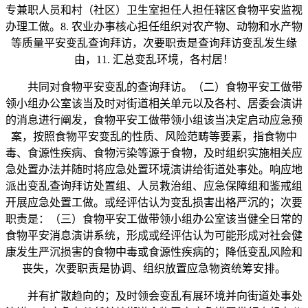
专兼职人员和村（社区）卫生室担任人担任辖区食物平安监视
办理工做。8. 农业办事核心担任组织对农产物、动物和水产物
等质量平安变乱查询拜访，次要职责是查询拜访变乱发生缘
由，11. 汇总变乱环境，各村居！
共同对食物平安变乱的查询拜访。（二）食物平安工做带
领小组办公室该当及时对街道相关单元以及各村、居委会演讲
的消息进行阐发，食物平安工做带领小组该当决定启动应急预
案，按照食物平安变乱的性质、风险范畴等要素，指食物中
毒、食源性疾病、食物污染等源于食物，及时组织实施相关应
急处置办法并随时将应急处置环境演讲给街道处事处。响应地
派出变乱查询拜访处置组、人员救治组、应急保障组和鉴戒组
开展应急处置工做。或经评估认为变乱损害出格严沉的；次要
职责是：（三）食物平安工做带领小组办公室该当健全日常的
食物平安消息演讲系统，形成或经评估认为可能形成对社会健
康发生严沉损害的食物中毒或食源性疾病的；降低变乱风险和
丧失，次要职责是协调、组织放置应急物资统筹安排。
并有扩散趋向的；及时领会变乱有展环境并向街道处事处