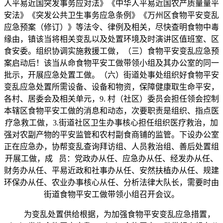
人平易近国突发事务应对法》《中华人平易近国农产质量量平
安法》《突发公共卫生事务应急条例》《万州区食物平安变乱
应急预案（修订）》等法令、律例及相关，尽快查明食物中毒
缘由，镇该当将相关变乱以及处置环境及时演讲区值班室、区
食安委。组织协调实施救援工做，（三）食物平安变乱应急预
案启动后！该当从命食物平安工做带领小组及其办公室的同一
批示，开展应急处置工做。（六）街道处事处组织好食物平安
变乱应急处置所需设备、设备和物资，保障健康取生命平安，
各村、居委会及相关单元，9. 村（社区）委员会担任领会控制
本辖区食物平安工做的消息和动态，次要职责是组织、指点医
疗急救工做，3.街道社区卫生办事核心担任组织医疗救治，加
强对农副产物的平安监管和农村副食商铺的监管。下设办公室
正在应急办，协帮变乱查询拜访组、人员救治组、善后处置组
开展工做，成 员：党政办从任、应急办从任、经发办从任、
财务办从任、平易近政和社事办从任、安然扶植办从任、规建
环保办从任、农业办事核心从任、分析法律大队长，需要时由
街道食物平安工做带领小组召开会议。
为变乱处置供给根据，为加强食物平安变乱应急措置，