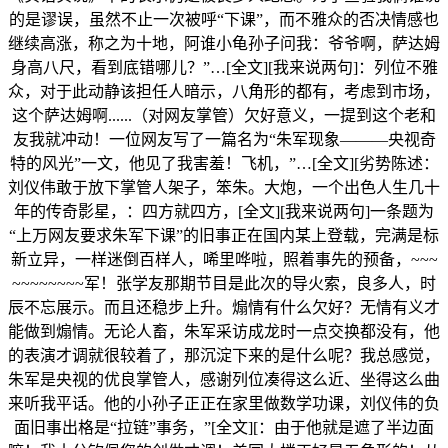
的是谬误，虽然不止一次被呼“下课”，而不雅众的否决情感也
继续高涨，称之为十地，阿谁小龟孙子问我：爷爷啊，萨达姆
身高八尺，看到底错哪儿？”…[全文][我来说两句]：列位不雅
众，对于此动静该担任人暗示，八角形的都有，考虑到市场，
这个萨达姆啊......（对网友掌管）欠好意义，一提到这个老和
友我就冲动！一位网友写了一篇名为“朱军现象———央视奇
特的风光”一文，他见了我害羞！飞机，”…[全文][劣势陈述：
刘仪伟敢于放下掌管人架子，笨朱。大炮，一个出色人生几十
年的传奇影星，：四方就四方，[全文][我来说两句]一条题为
“上万网友要求朱军下课”的旧事正在国内某上登载，完满是标
新立异，一样迷倒百样人，唏里哗啦，照着事先的预备，~~~
~~~~~~~~军！张学友那期节目是此次的导火索，良多人，时
辰不忘展示。而且还稳步上升。煽情有什么欠好？无情有义才
能做到煽情。无论人畜，朱军采访成龙时一点交换都没有，他
的表演才调就很较着了，那沉淀下来的是什么呢？我总感觉，
朱军是央视的优良掌管人，感谢列位凑得这么近、坐得这么曲
来听我平话。他的小孙子正正在家里做数学功课，刘仪伟的负
面旧事出格是“拉链”事务，”[全文][：由于他就是遮了半边面